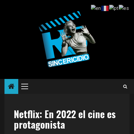
Saltar
al
contenido
Menú
principal
Netflix: En 2022 el cine es
protagonista