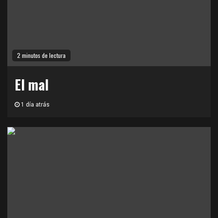
2 minutos de lectura
El mal
1 día atrás