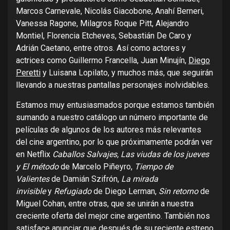
Marcos Carnevale, Nicolás Giacobone, Anahí Berneri,
Vanessa Ragone, Milagros Roque Pitt, Alejandro
Montiel, Florencia Etcheves, Sebastián De Caro y
Adrián Caetano, entre otros. Así como actores y
actrices como Guillermo Francella, Juan Minujín,
Diego
Peretti
y Luisana Lopilato, y muchos más, que seguirán
llevando a nuestras pantallas personajes inolvidables.
Estamos muy entusiasmados porque estamos también
sumando a nuestro catálogo un número importante de
películas de algunos de los autores más relevantes
del cine argentino, por lo que próximamente podrán ver
en Netflix
Caballos Salvajes, Las viudas de los jueves
y El método
de Marcelo Piñeyro,
Tiempo de
Valientes
de Damián Szifrón,
La mirada
invisible
y
Refugiado
de Diego Lerman,
Sin retorno
de
Miguel Cohan, entre otras, que se unirán a nuestra
creciente oferta del mejor cine argentino. También nos
satisface anunciar que después de su reciente estreno