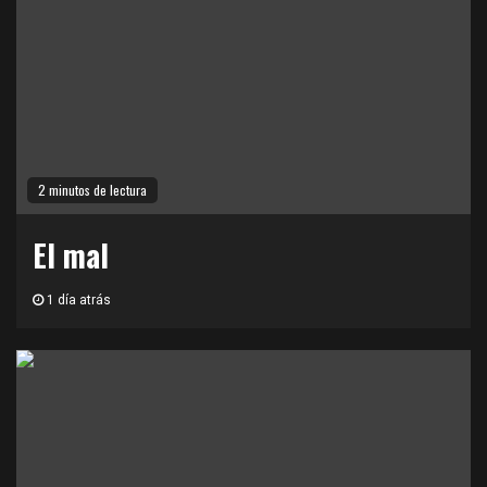
2 minutos de lectura
El mal
1 día atrás