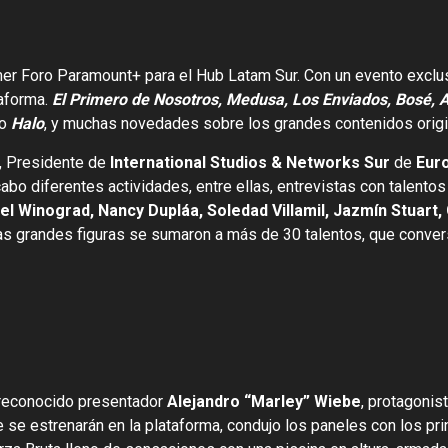
er Foro Paramount+ para el Hub Latam Sur. Con un evento exclusi
taforma.
El Primero de Nosotros, Medusa, Los Enviados, Bosé, 
o
Halo
, y muchas novedades sobre los grandes contenidos origi
, Presidente de
International Studios & Networks Sur
de
Euro
cabo diferentes actividades, entre ellas, entrevistas con talento
iel Winograd, Nancy Dupláa, Soledad Villamil, Jazmín Stuart
stas grandes figuras se sumaron a más de 30 talentos, que conv
 reconocido presentador
Alejandro “Marley” Wiebe
, protagonis
e estrenarán en la plataforma, condujo los paneles con los princi