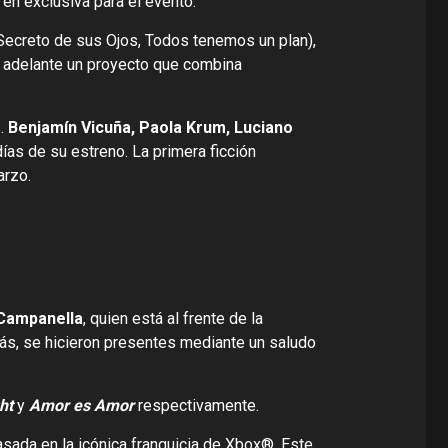
en exclusiva para el evento.
 Secreto de sus Ojos, Todos tenemos un plan),
r adelante un proyecto que combina
s.
Benjamín Vicuña, Paola Krum, Luciano
días de su estreno. La primera ficción
arzo.
Campanella
, quien está al frente de la
s, se hicieron presentes mediante un saludo
ht
y
Amor es Amor
respectivamente.
asada en la icónica franquicia de Xbox®️. Este