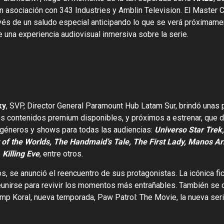
sociación con 343 Industries y Amblin Television. El Master Ch
ravés de un saludo especial anticipando lo que se verá próxima
e una experiencia audiovisual inmersiva sobre la serie.
ky
, SVP, Director General Paramount Hub Latam Sur, brindó unas
os contenidos premium disponibles, y próximos a estrenar, que de
 géneros y shows para todas las audiencias:
Universo Star Trek
of the Worlds, The Handmaid’s Tale, The First Lady, Manos Ar
e
Killing Eve
, entre otros.
 se anunció el reencuentro de sus protagonistas. La icónica fic
eunirse para revivir los momentos más entrañables. También se 
amp Koral, nueva temporada, Paw Patrol: The Movie, la nueva ser