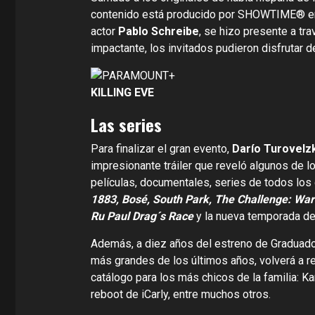
contenido está producido por SHOWTIME®️ en a
actor
Pablo Schreibe
, se hizo presente a t
impactante, los invitados pudieron disfrutar d
KILLING EVE
Las series
Para finalizar el gran evento,
Darío Turovelz
impresionante tráiler que reveló algunos de l
películas, documentales, series de todos los
1883, Bosé, South Park, The Challenge: War 
Ru Paul Drag´s Race
y la nueva temporada d
Además, a diez años del estreno de Graduados,
más grandes de los últimos años, volverá a r
catálogo para los más chicos de la familia: K
reboot de iCarly, entre muchos otros.