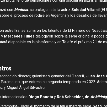
a Bruta lleno de sensaciones con una piscina en altura, armada 
enzó con
Medusa
; su protagonista, la actriz
Soledad Villamil
(El
sobre el proceso de rodaje en Argentina y los desafíos de lleva
n estrellas, se sumaron los talentos de El Primero de Nosotro
o
y
Mercedes Funes
dialogaron sobre la serie original a pocos 
stará disponible en la plataforma y en Telefe el próximo 21 de m
otros
 reconocido director, guionista y ganador del Oscar®,
Juan José 
de Paramount+ que estrena su segunda temporada en 2022. Ademá
z y Miguel Ángel Silvestre.
s internacionales
Diego Boneta
y
Rob Schneider, de
At Midnig
Paramount+, llegó el momento de la tan esperada serie
HALO
, b