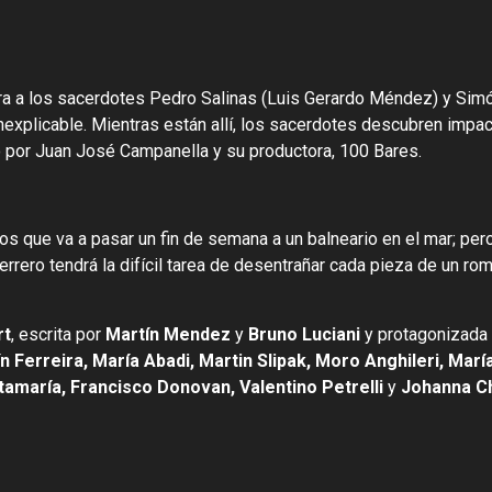
a a los sacerdotes Pedro Salinas (Luis Gerardo Méndez) y Simó
nexplicable. Mientras están allí, los sacerdotes descubren impact
do por Juan José Campanella y su productora, 100 Bares.
s que va a pasar un fin de semana a un balneario en el mar; pero
Guerrero tendrá la difícil tarea de desentrañar cada pieza de u
rt
, escrita por
Martín Mendez
y
Bruno Luciani
y protagonizada
 Ferreira, María Abadi, Martin Slipak, Moro Anghileri, Marí
tamaría, Francisco Donovan, Valentino Petrelli
y
Johanna C