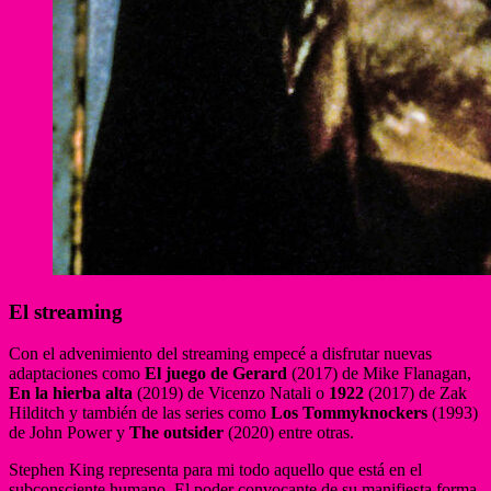
El streaming
Con el advenimiento del streaming empecé a disfrutar nuevas
adaptaciones como
El juego de Gerard
(2017) de Mike Flanagan,
En la hierba alta
(2019) de Vicenzo Natali o
1922
(2017) de Zak
Hilditch y también de las series como
Los Tommyknockers
(1993)
de John Power y
The outsider
(2020) entre otras.
Stephen King representa para mi todo aquello que está en el
subconsciente humano. El poder convocante de su manifiesta forma