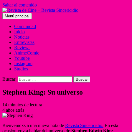
Saltar al contenido
Menú principal
Comunidad
Inicio
Noticias
Entrevistas
Reviews
AnimeComic
Youtube
Instagram
Studios
Buscar:
Stephen King: Su universo
14 minutos de lectura
4 años atrás
Bienvenidxs a una nueva nota de
Revista Sincericidio.
En esta
ocasión voy a hablar del universo de
Stephen Edwin King