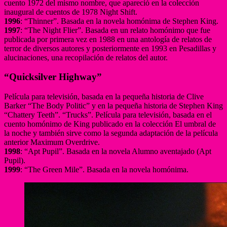
cuento 1972 del mismo nombre, que apareció en la colección
inaugural de cuentos de 1978 Night Shift.
1996
: “Thinner”. Basada en la novela homónima de Stephen King.
1997
: “The Night Flier”. Basada en un relato homónimo que fue
publicada por primera vez en 1988 en una antología de relatos de
terror de diversos autores y posteriormente en 1993 en Pesadillas y
alucinaciones, una recopilación de relatos del autor.
“Quicksilver Highway”
Película para televisión, basada en la pequeña historia de Clive
Barker “The Body Politic” y en la pequeña historia de Stephen King
“Chattery Teeth”. “Trucks”. Película para televisión, basada en el
cuento homónimo de King publicado en la colección El umbral de
la noche y también sirve como la segunda adaptación de la película
anterior Maximum Overdrive.
1998
: “Apt Pupil”. Basada en la novela Alumno aventajado (Apt
Pupil).
1999
: “The Green Mile”. Basada en la novela homónima.