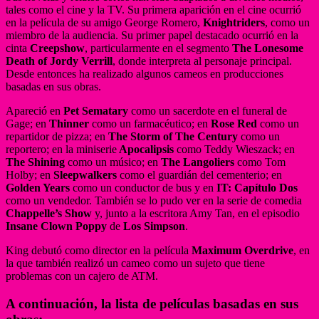
tales como el cine y la TV. Su primera aparición en el cine ocurrió
en la película de su amigo George Romero,
Knightriders
, como un
miembro de la audiencia. Su primer papel destacado ocurrió en la
cinta
Creepshow
, particularmente en el segmento
The Lonesome
Death of Jordy Verrill
, donde interpreta al personaje principal.
Desde entonces ha realizado algunos cameos en producciones
basadas en sus obras.
Apareció en
Pet Sematary
como un sacerdote en el funeral de
Gage; en
Thinner
como un farmacéutico; en
Rose Red
como un
repartidor de pizza; en
The Storm of The Century
como un
reportero; en la miniserie
Apocalipsis
como Teddy Wieszack; en
The Shining
como un músico; en
The Langoliers
como Tom
Holby; en
Sleepwalkers
como el guardián del cementerio; en
Golden Years
como un conductor de bus y en
IT: Capítulo Dos
como un vendedor. También se lo pudo ver en la serie de comedia
Chappelle’s Show
y, junto a la escritora Amy Tan, en el episodio
Insane Clown Poppy
de
Los Simpson
.
King debutó como director en la película
Maximum Overdrive
, en
la que también realizó un cameo como un sujeto que tiene
problemas con un cajero de ATM.
A continuación, la lista de películas basadas en sus