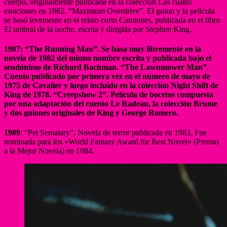
cuerpo, originalmente publicada en la colección Las cuatro
estaciones en 1982. “Maximum Overdrive”. El guion y la película
se basó levemente en el relato corto Camiones, publicada en el libro
El umbral de la noche. escrita y dirigida por Stephen King.
1987: “The Running Man”. Se basa muy libremente en la
novela de 1982 del mismo nombre escrita y publicada bajo el
seudónimo de Richard Bachman. “The Lawnmower Man”.
Cuento publicado por primera vez en el número de mayo de
1975 de Cavalier y luego incluido en la colección Night Shift de
King de 1978. “Creepshow 2”. Película de bocetos compuesta
por una adaptación del cuento Le Radeau, la colección Brume
y dos guiones originales de King y George Romero.
1989
: “Pet Sematary”. Novela de terror publicada en 1983, Fue
nominada para los «World Fantasy Award for Best Novel» (Premio
a la Mejor Novela) en 1984.