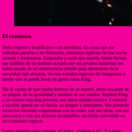
El comienzo
Todo empezó a modificarse a mi alrededor, las cosas que me
rodeaban pasaron a ser demonios, amenazas sigilosas en una noche
cerrada y tormentosa. Empezaba a sentir que aquella simple lectura
que hablaba de un hombre acosado por sus propios fantasmas me
había sacado de mi adolescencia rebelde para adentrarme en la
oscuridad más absoluta, en esas extrañas regiones del imaginario a
donde solo te puede llevar un genio como King.
Me di cuenta de que estaba inmerso en su mundo, ahora era parte de
su psiquis, de su genialidad y también de sus miedos. Stephen King
y yo éramos una sola persona, una única unidad creativa. Comencé
a escribir, quería ser su émulo, su imagen y semejanza. Mis primeros
escarceos literarios coqueteaban con su estilo, con sus ideas, con sus
monstruos y con sus abismos insondables, me había convertido en
un verdadero copycat.
Luego vinieron otras novelas «Carrie», «Salems Lot”, “La zona