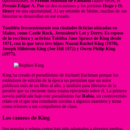
oportunidades, el
Premio Mundial de Fantasía
cuatro veces, el
Premio Edgar A. Poe
en dos ocasiones y los premios
Hugo y O.
Henry
en una oportunidad. Al ser oriundo de Maine, muchas de sus
historias se desarrollan en ese estado.
También frecuentemente usa ciudades ficticias ubicadas en
Maine, como Castle Rock, Jerusalem’s Lot y Derry. Es esposo
de la escritora y activista Tabitha Jane Spruce de King desde
1971, con la que tuvo tres hijos: Naomi Rachel King (1970),
Joseph Hillstrom King (Joe Hill 1972) y Owen Philip King
(1977).
King ha creado el pseudónimo de Richard Bachman porque los
estándares de edición de la época no permitían que un autor
publicara más de un libro al año, y también para liberarse de la
presión que su creciente fama estaba ejerciendo sobre él. La primera
novela publicada bajo este pseudónimo fue
Rabia
, un controvertido
relato en el que una estudiante asesina a algunos maestros y toma
como rehenes a sus compañeros de clase.
Los cameos de King
Sus novelas y relatos cortos han sido adaptados a diversos medios,