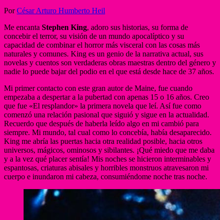
Por
César Arturo Humberto Heil
Me encanta
Stephen King
, adoro sus historias, su forma de
concebir el terror, su visión de un mundo apocalíptico y su
capacidad de combinar el horror más visceral con las cosas más
naturales y comunes. King es un genio de la narrativa actual, sus
novelas y cuentos son verdaderas obras maestras dentro del género y
nadie lo puede bajar del podio en el que está desde hace de 37 años.
Mi primer contacto con este gran autor de Maine, fue cuando
empezaba a despertar a la pubertad con apenas 15 o 16 años. Creo
que fue «El resplandor» la primera novela que leí. Así fue como
comenzó una relación pasional que siguió y sigue en la actualidad.
Recuerdo que después de haberla leído algo en mi cambió para
siempre. Mi mundo, tal cual como lo concebía, había desaparecido.
King me abría las puertas hacia otra realidad posible, hacia otros
universos, mágicos, ominosos y sibilantes. ¡Qué miedo que me daba
y a la vez qué placer sentía! Mis noches se hicieron interminables y
espantosas, criaturas abisales y horribles monstruos atravesaron mi
cuerpo e inundaron mi cabeza, consumiéndome noche tras noche.