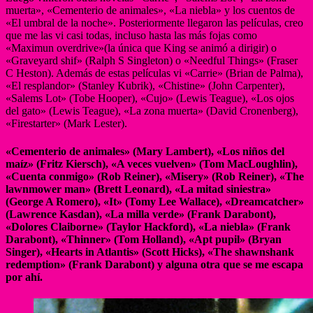
muerta», «Cementerio de animales», «La niebla» y los cuentos de
«El umbral de la noche». Posteriormente llegaron las películas, creo
que me las vi casi todas, incluso hasta las más fojas como
«Maximun overdrive»(la única que King se animó a dirigir) o
«Graveyard shif» (Ralph S Singleton) o «Needful Things» (Fraser
C Heston). Además de estas películas vi «Carrie» (Brian de Palma),
«El resplandor» (Stanley Kubrik), «Chistine» (John Carpenter),
«Salems Lot» (Tobe Hooper), «Cujo» (Lewis Teague), «Los ojos
del gato» (Lewis Teague), «La zona muerta» (David Cronenberg),
«Firestarter» (Mark Lester).
«Cementerio de animales» (Mary Lambert), «Los niños del
maíz» (Fritz Kiersch), «A veces vuelven» (Tom MacLoughlin),
«Cuenta conmigo» (Rob Reiner), «Misery» (Rob Reiner), «The
lawnmower man» (Brett Leonard), «La mitad siniestra»
(George A Romero), «It» (Tomy Lee Wallace), «Dreamcatcher»
(Lawrence Kasdan), «La milla verde» (Frank Darabont),
«Dolores Claiborne» (Taylor Hackford), «La niebla» (Frank
Darabont), «Thinner» (Tom Holland), «Apt pupil» (Bryan
Singer), «Hearts in Atlantis» (Scott Hicks), «The shawnshank
redemption» (Frank Darabont) y alguna otra que se me escapa
por ahí.