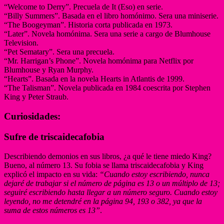
“Welcome to Derry”. Precuela de It (Eso) en serie.
“Billy Summers”. Basada en el libro homónimo. Sera una miniserie.
“The Boogeyman”. Historia corta publicada en 1973.
“Later”. Novela homónima. Sera una serie a cargo de Blumhouse
Television.
“Pet Sematary”. Sera una precuela.
“Mr. Harrigan’s Phone”. Novela homónima para Netflix por
Blumhouse y Ryan Murphy.
“Hearts”. Basada en la novela Hearts in Atlantis de 1999.
“The Talisman”. Novela publicada en 1984 coescrita por Stephen
King y Peter Straub.
Curiosidades:
Sufre de triscaidecafobia
Describiendo demonios en sus libros, ¿a qué le tiene miedo King?
Bueno, al número 13. Su fobia se llama triscaidecafobia y King
explicó el impacto en su vida:
“Cuando estoy escribiendo, nunca
dejaré de trabajar si el número de página es 13 o un múltiplo de 13;
seguiré escribiendo hasta llegar a un número seguro. Cuando estoy
leyendo, no me detendré en la página 94, 193 o 382, ya que la
suma de estos números es 13”
.