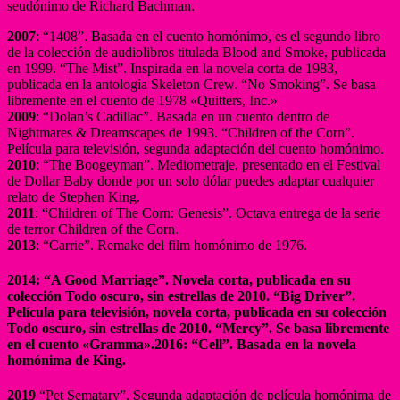
seudónimo de Richard Bachman.
2007
: “1408”. Basada en el cuento homónimo, es el segundo libro
de la colección de audiolibros titulada Blood and Smoke, publicada
en 1999. “The Mist”. Inspirada en la novela corta de 1983,
publicada en la antología Skeleton Crew. “No Smoking”. Se basa
libremente en el cuento de 1978 «Quitters, Inc.»
2009
: “Dolan’s Cadillac”. Basada en un cuento dentro de
Nightmares & Dreamscapes de 1993. “Children of the Corn”.
Película para televisión, segunda adaptación del cuento homónimo.
2010
: “The Boogeyman”. Mediometraje, presentado en el Festival
de Dollar Baby donde por un solo dólar puedes adaptar cualquier
relato de Stephen King.
2011
: “Children of The Corn: Genesis”. Octava entrega de la serie
de terror Children of the Corn.
2013
: “Carrie”. Remake del film homónimo de 1976.
2014: “A Good Marriage”. Novela corta, publicada en su
colección Todo oscuro, sin estrellas de 2010. “Big Driver”.
Película para televisión, novela corta, publicada en su colección
Todo oscuro, sin estrellas de 2010. “Mercy”. Se basa libremente
en el cuento «Gramma».2016: “Cell”. Basada en la novela
homónima de King.
2019
“Pet Sematary”. Segunda adaptación de película homónima de