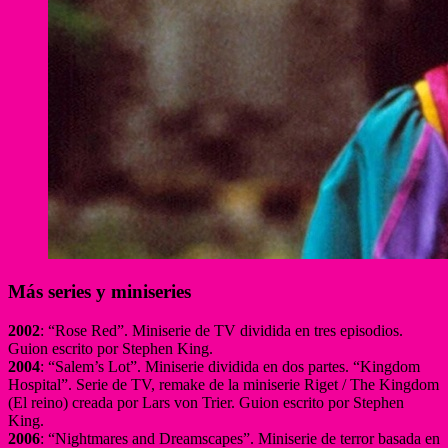
Más series y miniseries
2002
: “Rose Red”. Miniserie de TV dividida en tres episodios.
Guion escrito por Stephen King.
2004
: “Salem’s Lot”. Miniserie dividida en dos partes. “Kingdom
Hospital”. Serie de TV, remake de la miniserie Riget / The Kingdom
(El reino) creada por Lars von Trier. Guion escrito por Stephen
King.
2006
: “Nightmares and Dreamscapes”. Miniserie de terror basada en