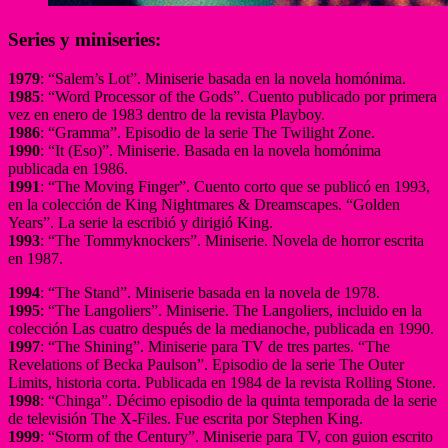
Series y miniseries:
1979
: “Salem’s Lot”. Miniserie basada en la novela homónima.
1985
: “Word Processor of the Gods”. Cuento publicado por primera
vez en enero de 1983 dentro de la revista Playboy.
1986
: “Gramma”. Episodio de la serie The Twilight Zone.
1990
: “It (Eso)”. Miniserie. Basada en la novela homónima
publicada en 1986.
1991
: “The Moving Finger”. Cuento corto que se publicó en 1993,
en la colección de King Nightmares & Dreamscapes. “Golden
Years”. La serie la escribió y dirigió King.
1993
: “The Tommyknockers”. Miniserie. Novela de horror escrita
en 1987.
1994
: “The Stand”. Miniserie basada en la novela de 1978.
1995
: “The Langoliers”. Miniserie. The Langoliers, incluido en la
colección Las cuatro después de la medianoche, publicada en 1990.
1997
: “The Shining”. Miniserie para TV de tres partes. “The
Revelations of Becka Paulson”. Episodio de la serie The Outer
Limits, historia corta. Publicada en 1984 de la revista Rolling Stone.
1998
: “Chinga”. Décimo episodio de la quinta temporada de la serie
de televisión The X-Files. Fue escrita por Stephen King.
1999
: “Storm of the Century”. Miniserie para TV, con guion escrito