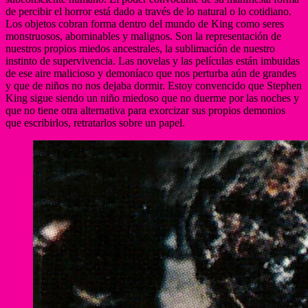
de percibir el horror está dado a través de lo natural o lo cotidiano.
Los objetos cobran forma dentro del mundo de King como seres
monstruosos, abominables y malignos. Son la representación de
nuestros propios miedos ancestrales, la sublimación de nuestro
instinto de supervivencia. Las novelas y las películas están imbuidas
de ese aire malicioso y demoníaco que nos perturba aún de grandes
y que de niños no nos dejaba dormir. Estoy convencido que Stephen
King sigue siendo un niño miedoso que no duerme por las noches y
que no tiene otra alternativa para exorcizar sus propios demonios
que escribirlos, retratarlos sobre un papel.