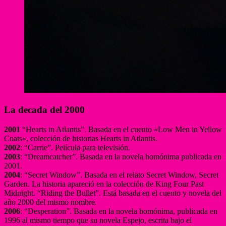
La decada del 2000
2001
“Hearts in Atlantis”. Basada en el cuento «Low Men in Yellow
Coats», colección de historias Hearts in Atlantis.
2002
: “Carrie”. Película para televisión.
2003
: “Dreamcatcher”. Basada en la novela homónima publicada en
2001.
2004
: “Secret Window”. Basada en el relato Secret Window, Secret
Garden. La historia apareció en la colección de King Four Past
Midnight. “Riding the Bullet”. Está basada en el cuento y novela del
año 2000 del mismo nombre.
2006
: “Desperation”. Basada en la novela homónima, publicada en
1996 al mismo tiempo que su novela Espejo, escrita bajo el