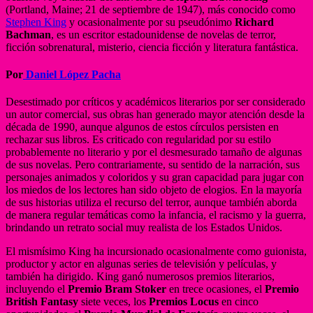
(Portland, Maine; 21 de septiembre de 1947), más conocido como
Stephen King
y ocasionalmente por su pseudónimo
Richard
Bachman
, es un escritor estadounidense de novelas de terror,
ficción sobrenatural, misterio, ciencia ficción y literatura fantástica.
Por
Daniel López Pacha
Desestimado por críticos y académicos literarios por ser considerado
un autor comercial, sus obras han generado mayor atención desde la
década de 1990, aunque algunos de estos círculos persisten en
rechazar sus libros. Es criticado con regularidad por su estilo
probablemente no literario y por el desmesurado tamaño de algunas
de sus novelas. Pero contrariamente, su sentido de la narración, sus
personajes animados y coloridos y su gran capacidad para jugar con
los miedos de los lectores han sido objeto de elogios. En la mayoría
de sus historias utiliza el recurso del terror, aunque también aborda
de manera regular temáticas como la infancia, el racismo y la guerra,
brindando un retrato social muy realista de los Estados Unidos.
El mismísimo King ha incursionado ocasionalmente como guionista,
productor y actor en algunas series de televisión y películas, y
también ha dirigido. King ganó numerosos premios literarios,
incluyendo el
Premio Bram Stoker
en trece ocasiones, el
Premio
British Fantasy
siete veces, los
Premios Locus
en cinco