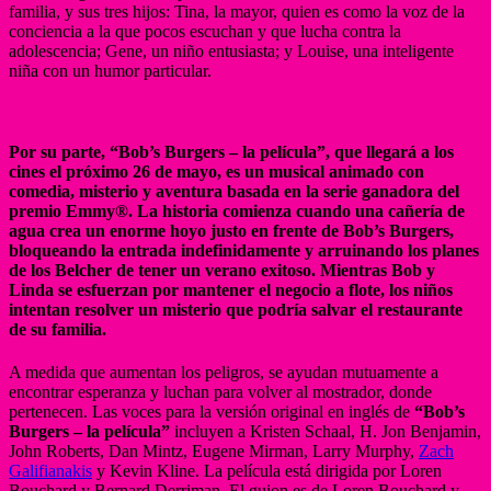
familia, y sus tres hijos: Tina, la mayor, quien es como la voz de la
conciencia a la que pocos escuchan y que lucha contra la
adolescencia; Gene, un niño entusiasta; y Louise, una inteligente
niña con un humor particular.
Por su parte, “Bob’s Burgers – la película”, que llegará a los
cines el próximo 26 de mayo, es un musical animado con
comedia, misterio y aventura basada en la serie ganadora del
premio Emmy®. La historia comienza cuando una cañería de
agua crea un enorme hoyo justo en frente de Bob’s Burgers,
bloqueando la entrada indefinidamente y arruinando los planes
de los Belcher de tener un verano exitoso. Mientras Bob y
Linda se esfuerzan por mantener el negocio a flote, los niños
intentan resolver un misterio que podría salvar el restaurante
de su familia.
A medida que aumentan los peligros, se ayudan mutuamente a
encontrar esperanza y luchan para volver al mostrador, donde
pertenecen. Las voces para la versión original en inglés de
“Bob’s
Burgers – la película”
incluyen a Kristen Schaal, H. Jon Benjamin,
John Roberts, Dan Mintz, Eugene Mirman, Larry Murphy,
Zach
Galifianakis
y Kevin Kline. La película está dirigida por Loren
Bouchard y Bernard Derriman. El guion es de Loren Bouchard y