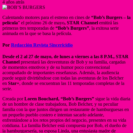
4 años atrás
Calentando motores para el estreno en cines
de
“Bob’s Burgers – la
película
” el próximo 26 de mayo
,
STAR Channel
emitirá las
primeras tres temporadas de
“Bob’s Burgers”
, la exitosa serie
animada en la que se basa la película.
Por
Redacción Revista Sincericidio
Desde el 2 al 27 de mayo, de lunes a viernes a las 8 P.M., STAR
Channel
presentará las desventuras de Bob y su familia, cargadas
de momentos emotivos y de su humor poco convencional
acompañado de importantes enseñanzas. Además, la audiencia
puede seguir divirtiéndose con todas las aventuras de los Belcher
en
Star+
, donde se encuentran las 11 temporadas completas de la
serie.
Creada por
Loren Bouchard, “Bob’s Burgers”
sigue la vida diaria
de un hombre de clase trabajadora, Bob Belcher, y su peculiar
familia con la que juntos dirigen un restaurante de hamburguesas en
un pequeño pueblo costero e intentan sacarlo adelante,
enfrentándose a los retos propios del negocio, presentes en su vida
cotidiana.
La familia Belcher está compuesta por Bob, el dueño de
la hamburguesería, su esposa Linda, una entusiasta madre de