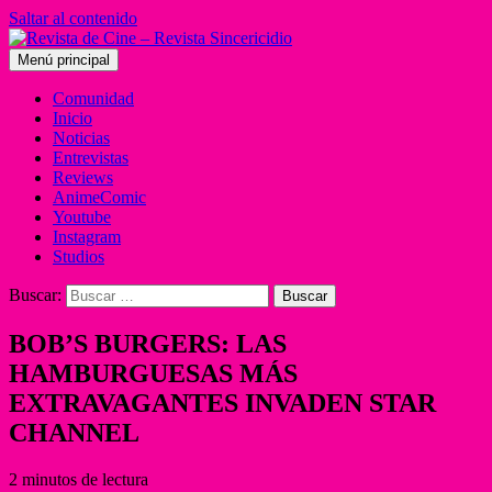
Saltar al contenido
Menú principal
Comunidad
Inicio
Noticias
Entrevistas
Reviews
AnimeComic
Youtube
Instagram
Studios
Buscar:
BOB’S BURGERS: LAS
HAMBURGUESAS MÁS
EXTRAVAGANTES INVADEN STAR
CHANNEL
2 minutos de lectura