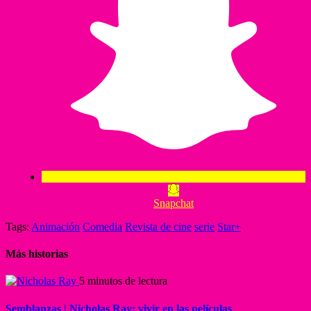
Snapchat
Tags:
Animación
Comedia
Revista de cine
serie
Star+
Más historias
5 minutos de lectura
Semblanzas | Nicholas Ray: vivir en las películas