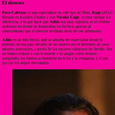
El director
Paco Cabezas
es una especialista en este tipo de films.
Rage
(2014)
filmada en Estados Unidos y con
Nicolas Cage
, es muy similar. La
diferencia, y lo que hace que
Adiós
sea muy superior, es el sórdido
ambiente en donde se desarrollan los hechos, gracias al
conocimiento que el director sevillano tiene de ese submundo.
Adiós
es un film brutal, que se adueña del espectador desde la
primera escena para llevarlo de las narices por el derrotero de unos
míseros personajes, a través de los oscuros callejones de Sevilla. Sin
un futuro exitoso y con la muerte y la sangre como destino
asegurado, los Santos se hundirán en la ira y la venganza, y el ojo
por ojo los dejará devastados.