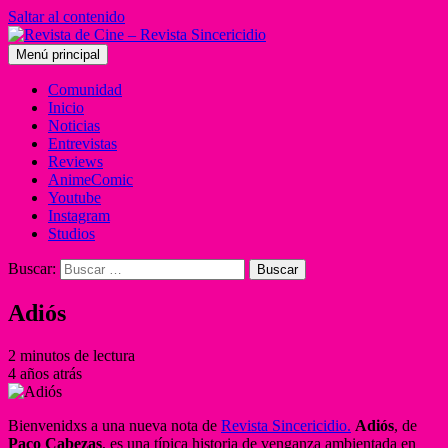
Saltar al contenido
Menú principal
Comunidad
Inicio
Noticias
Entrevistas
Reviews
AnimeComic
Youtube
Instagram
Studios
Buscar:
Adiós
2 minutos de lectura
4 años atrás
Bienvenidxs a una nueva nota de
Revista Sincericidio.
Adiós
, de
Paco Cabezas
, es una típica historia de venganza ambientada en