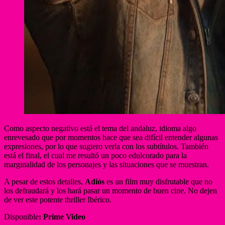
Como aspecto negativo está el tema del andaluz, idioma algo
enrevesado que por momentos hace que sea difícil entender algunas
expresiones, por lo que sugiero verla con los subtítulos. También
está el final, el cual me resultó un poco edulcorado para la
marginalidad de los personajes y las situaciones que se muestran.
A pesar de estos detalles,
Adiós
es un film muy disfrutable que no
los defraudará y los hará pasar un momento de buen cine. No dejen
de ver este potente thriller Ibérico.
Disponible
: Prime Video