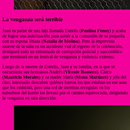
La venganza será terrible
Juan es padre de una hija llamada Estrella (
Paulina Fenoy
) y acaba
de lograr una autorización para asistir a la comunión de su pequeña
con su esposa Triana (
Natalia de Molina
). Pero la imprevista
muerte de la niña en un accidente vial al regreso de la celebración,
destapará todo un entramado de corrupción policial y narcotráfico
que terminará en un festival de venganza y violencia extrema.
Luego de la muerte de Estrella, Juan y su familia, en la que se
encuentran sus hermanos Andrés (
Vicente Romero
), Chico
(
Mauricio Morales
) y su madre María (
Mona Martínez
) y jefa del
clan, intentarán descubrir quiénes fueron los que estaban en ese auto
que los embistió, pero una red de mentiras recogidas en los
suburbios del barrio los llevará por el camino equivocado, dirigiendo
la venganza en otra dirección.