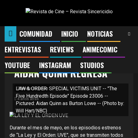
Saltar
al
contenido
COMUNIDAD
INICIO
NOTICIAS
ENTREVISTAS
REVIEWS
ANIMECOMIC
LA LEY Y EL ORDEN UVE:
YOUTUBE
INSTAGRAM
STUDIOS
AIDAN QUINN REGRESA
2 minutos de lectura
LAW & ORDER: SPECIAL VICTIMS UNIT -- "The
Five Hundredth Episode" Episode 23006 --
4 años atrás
Pictured: Aidan Quinn as Burton Lowe -- (Photo by:
Will Hart/NBC)
Durante el mes de mayo, en los episodios estrenos
de “La Ley y El Orden: UVE”, que se transmiten todos