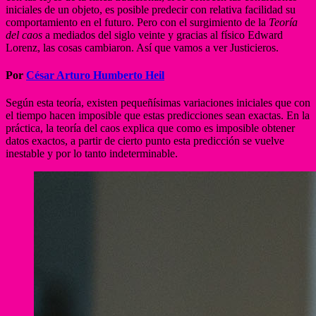
iniciales de un objeto, es posible predecir con relativa facilidad su
comportamiento en el futuro. Pero con el surgimiento de la
Teoría
del caos
a mediados del siglo veinte y gracias al físico Edward
Lorenz, las cosas cambiaron. Así que vamos a ver Justicieros.
Por
César Arturo Humberto Heil
Según esta teoría, existen pequeñísimas variaciones iniciales que con
el tiempo hacen imposible que estas predicciones sean exactas. En la
práctica, la teoría del caos explica que como es imposible obtener
datos exactos, a partir de cierto punto esta predicción se vuelve
inestable y por lo tanto indeterminable.