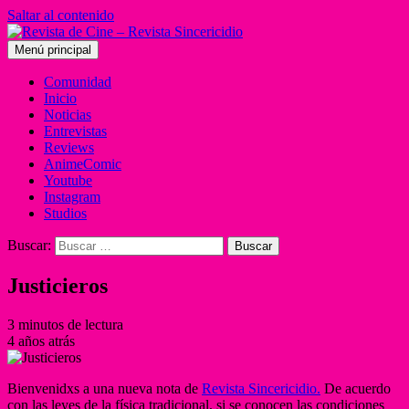
Saltar al contenido
Menú principal
Comunidad
Inicio
Noticias
Entrevistas
Reviews
AnimeComic
Youtube
Instagram
Studios
Buscar:
Justicieros
3 minutos de lectura
4 años atrás
Bienvenidxs a una nueva nota de
Revista Sincericidio.
De acuerdo
con las leyes de la física tradicional, si se conocen las condiciones