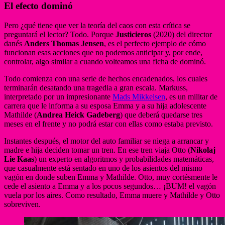
El efecto dominó
Pero ¿qué tiene que ver la teoría del caos con esta crítica se
preguntará el lector? Todo. Porque
Justicieros
(2020) del director
danés
Anders Thomas Jensen
, es el perfecto ejemplo de cómo
funcionan esas acciones que no podemos anticipar y, por ende,
controlar, algo similar a cuando volteamos una ficha de dominó.
Todo comienza con una serie de hechos encadenados, los cuales
terminarán desatando una tragedia a gran escala. Markuss,
interpretado por un impresionante
Mads Mikkelsen
, es un militar de
carrera que le informa a su esposa Emma y a su hija adolescente
Mathilde (
Andrea Heick Gadeberg
) que deberá quedarse tres
meses en el frente y no podrá estar con ellas como estaba previsto.
Instantes después, el motor del auto familiar se niega a arrancar y
madre e hija deciden tomar un tren. En ese tren viaja Otto (
Nikolaj
Lie Kaas
) un experto en algoritmos y probabilidades matemáticas,
que casualmente está sentado en uno de los asientos del mismo
vagón en donde suben Emma y Mathilde. Otto, muy cortésmente le
cede el asiento a Emma y a los pocos segundos… ¡BUM! el vagón
vuela por los aires. Como resultado, Emma muere y Mathilde y Otto
sobreviven.