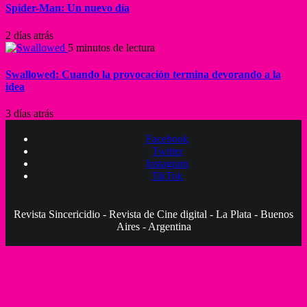
Spider-Man: Un nuevo día
2 días atrás
5 minutos de lectura
Swallowed: Cuando la provocación termina devorando a la
idea
3 días atrás
Facebook
Twitter
Instagram
TikTok
Revista Sincericidio - Revista de Cine digital - La Plata - Buenos
Aires - Argentina