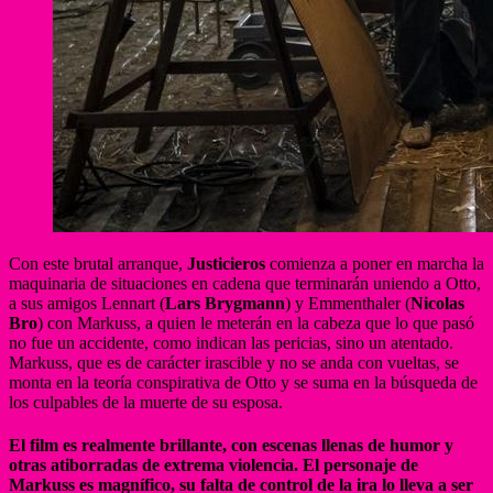
Con este brutal arranque,
Justicieros
comienza a poner en marcha la
maquinaria de situaciones en cadena que terminarán uniendo a Otto,
a sus amigos Lennart (
Lars Brygmann
) y Emmenthaler (
Nicolas
Bro
) con Markuss, a quien le meterán en la cabeza que lo que pasó
no fue un accidente, como indican las pericias, sino un atentado.
Markuss, que es de carácter irascible y no se anda con vueltas, se
monta en la teoría conspirativa de Otto y se suma en la búsqueda de
los culpables de la muerte de su esposa.
El film es realmente brillante, con escenas llenas de humor y
otras atiborradas de extrema violencia. El personaje de
Markuss es magnífico, su falta de control de la ira lo lleva a ser