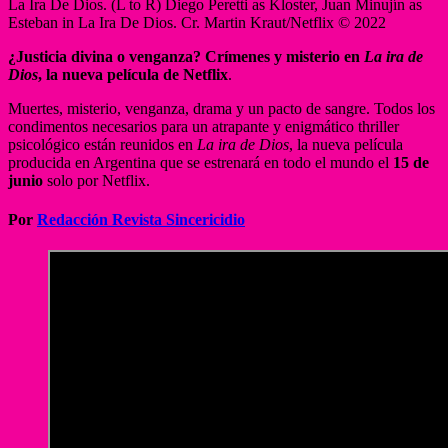
La Ira De Dios. (L to R) Diego Peretti as Kloster, Juan Minujín as
Esteban in La Ira De Dios. Cr. Martin Kraut/Netflix © 2022
¿Justicia divina o venganza? Crímenes y misterio en
La ira de
Dios
, la nueva película de Netflix
.
Muertes, misterio, venganza, drama y un pacto de sangre. Todos los
condimentos necesarios para un atrapante y enigmático thriller
psicológico están reunidos en
La ira de Dios
, la nueva película
producida en Argentina que se estrenará en todo el mundo el
15 de
junio
solo por Netflix.
Por
Redacción Revista Sincericidio