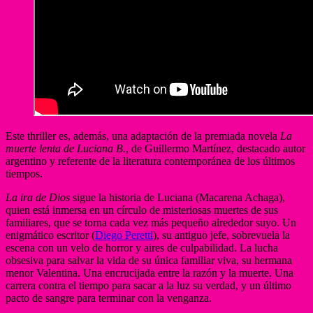
Este thriller es, además, una adaptación de la premiada novela
La
muerte lenta
de Luciana B.
, de Guillermo Martínez, destacado autor
argentino y referente de la literatura contemporánea de los últimos
tiempos.
La ira de Dios
sigue la historia de Luciana (Macarena Achaga),
quien está inmersa en un círculo de misteriosas muertes de sus
familiares, que se torna cada vez más pequeño alrededor suyo. Un
enigmático escritor (
Diego Peretti
), su antiguo jefe, sobrevuela la
escena con un velo de horror y aires de culpabilidad. La lucha
obsesiva para salvar la vida de su única familiar viva, su hermana
menor Valentina. Una encrucijada entre la razón y la muerte. Una
carrera contra el tiempo para sacar a la luz su verdad, y un último
pacto de sangre para terminar con la venganza.