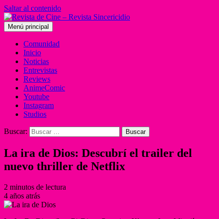
Saltar al contenido
Menú principal
Comunidad
Inicio
Noticias
Entrevistas
Reviews
AnimeComic
Youtube
Instagram
Studios
Buscar:
La ira de Dios: Descubrí el trailer del
nuevo thriller de Netflix
2 minutos de lectura
4 años atrás