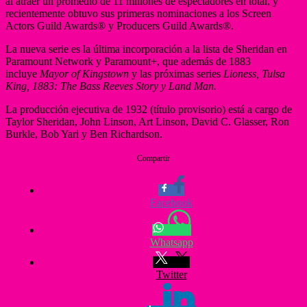
al atraer un promedio de 11 millones de espectadores en total, y
recientemente obtuvo sus primeras nominaciones a los Screen
Actors Guild Awards® y Producers Guild Awards®.
La nueva serie es la última incorporación a la lista de Sheridan en
Paramount Network y Paramount+, que además de 1883
incluye
Mayor of Kingstown
y las próximas series
Lioness, Tulsa
King, 1883: The Bass Reeves Story y Land Man.
La producción ejecutiva de 1932 (título provisorio) está a cargo de
Taylor Sheridan, John Linson, Art Linson, David C. Glasser, Ron
Burkle, Bob Yari y Ben Richardson.
Compartir
Facebook
Whatsapp
Twitter