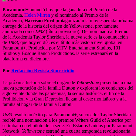
Paramount+
anunció hoy que la ganadora del Premio de la
Academia,
Helen Mirren
y el nominado al Premio de la
Academia,
Harrison Ford
protagonizarán la muy esperada próxima
entrega de la historia del origen de Yellowstone, previamente
anunciada como
1932
(título provisorio). Del nominado al Premio
de la Academia Taylor Sheridan, la nueva serie es la continuación
de
1883
, que hoy en día, es el título más visto a nivel global en
Paramount+. Producida por MTV Entertainment Studios, 101
Studios y Bosque Ranch Productions, la serie estrenará en la
plataforma en diciembre.
Por
Redacción Revista Sincericidio
La próxima historia sobre el origen de
Yellowstone
presentará a una
nueva generación de la familia Dutton y explorará los comienzos del
siglo veinte donde las pandemias, la sequía histórica, el fin de la
Prohibición y la Gran Depresión llegan al oeste montañoso y a la
familia al hogar de la familia Dutton.
1883
resultó un éxito para Paramount+, su creador Taylor Sheridan
recibió una nominación a los premios Writers Guild of America por
su trabajo en el piloto de la serie. En Estados Unidos por Paramount
Network,
Yellowstone
estrenó una cuarta temporada revolucionaria,