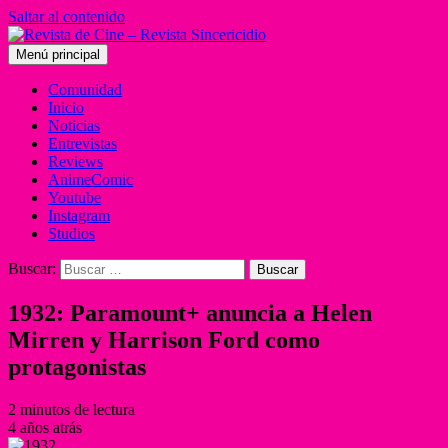
Saltar al contenido
Menú principal
Comunidad
Inicio
Noticias
Entrevistas
Reviews
AnimeComic
Youtube
Instagram
Studios
Buscar:
1932: Paramount+ anuncia a Helen
Mirren y Harrison Ford como
protagonistas
2 minutos de lectura
4 años atrás