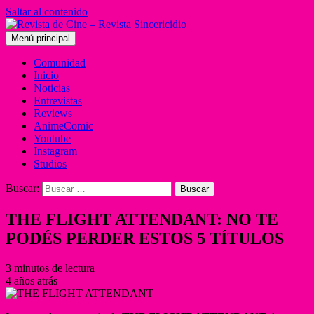
Saltar al contenido
Menú principal
Comunidad
Inicio
Noticias
Entrevistas
Reviews
AnimeComic
Youtube
Instagram
Studios
Buscar:
THE FLIGHT ATTENDANT: NO TE
PODÉS PERDER ESTOS 5 TÍTULOS
3 minutos de lectura
4 años atrás