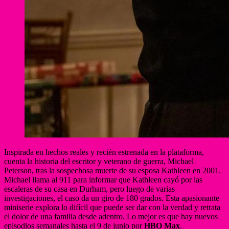
Inspirada en hechos reales y recién estrenada en la plataforma,
cuenta la historia del escritor y veterano de guerra, Michael
Peterson, tras la sospechosa muerte de su esposa Kathleen en 2001.
Michael llama al 911 para informar que Kathleen cayó por las
escaleras de su casa en Durham, pero luego de varias
investigaciones, el caso da un giro de 180 grados. Esta apasionante
miniserie explora lo difícil que puede ser dar con la verdad y retrata
el dolor de una familia desde adentro. Lo mejor es que hay nuevos
episodios semanales hasta el 9 de junio por
HBO Max
.