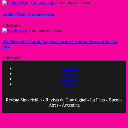
3 minutos de lectura
Spider-Man: Un nuevo día
3 días atrás
5 minutos de lectura
Swallowed: Cuando la provocación termina devorando a la
idea
4 días atrás
Facebook
Twitter
Instagram
TikTok
Revista Sincericidio - Revista de Cine digital - La Plata - Buenos
Aires - Argentina