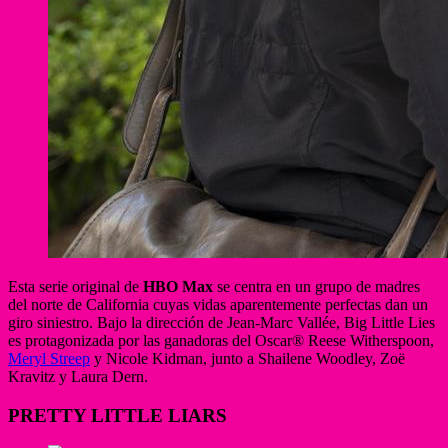
Esta serie original de
HBO Max
se centra en un grupo de madres
del norte de California cuyas vidas aparentemente perfectas dan un
giro siniestro. Bajo la dirección de Jean-Marc Vallée, Big Little Lies
es protagonizada por las ganadoras del Oscar® Reese Witherspoon,
Meryl Streep
y Nicole Kidman, junto a Shailene Woodley, Zoë
Kravitz y Laura Dern.
PRETTY LITTLE LIARS