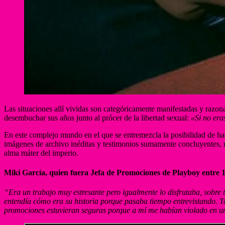
Las situaciones allí vividas son categóricamente manifestadas y razo
desembuchar sus años junto al prócer de la libertad sexual:
«Si no era
En este complejo mundo en el que se entremezcla la posibilidad de ha
imágenes de archivo inéditas y testimonios sumamente concluyentes, n
alma máter del imperio.
Miki García, quien fuera Jefa de Promociones de Playboy entre 19
“Era un trabajo muy estresante pero igualmente lo disfrutaba, sobre 
entendía cómo era su historia porque pasaba tiempo entrevistando. 
promociones estuvieran seguras porque a mí me habían violado en un