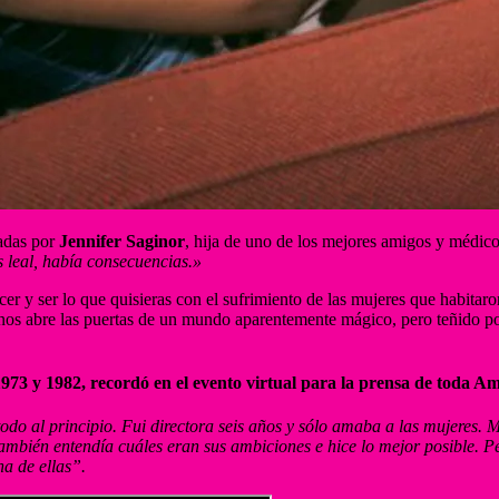
nadas por
Jennifer Saginor
, hija de uno de los mejores amigos y médic
s leal, había consecuencias.»
cer y ser lo que quisieras con el sufrimiento de las mujeres que habita
os abre las puertas de un mundo aparentemente mágico, pero teñido por 
73 y 1982, recordó en el evento virtual para la prensa de toda Am
todo al principio. Fui directora seis años y sólo amaba a las mujeres. 
También entendía cuáles eran sus ambiciones e hice lo mejor posible. 
a de ellas”.