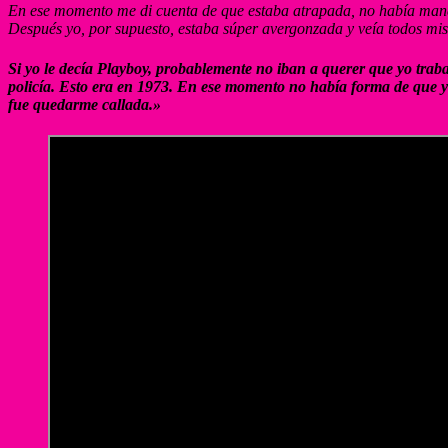
En ese momento me di cuenta de que estaba atrapada, no había maner
Después yo, por supuesto, estaba súper avergonzada y veía todos mis s
Si yo le decía Playboy, probablemente no iban a querer que yo trab
policía. Esto era en 1973. En ese momento no había forma de que yo
fue quedarme callada.»