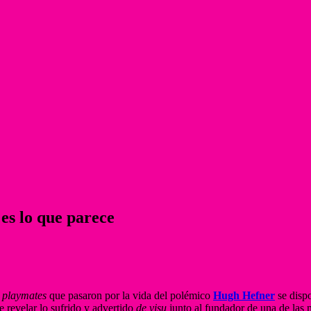
es lo que parece
s
playmates
que pasaron por la vida del polémico
Hugh Hefner
se dispo
e revelar lo sufrido y advertido
de visu
junto al fundador de una de las 