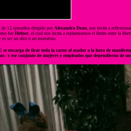
l de 12 episodios dirigido por
Alexandra Dean
, nos invita a reflexion
como fue
Hefner
, el cual nos incita a replantearnos el límite entre la li
e es
ser un dios o un monstruo
.
 encarga de tirar toda la carne al asador a la hora de manifestar
tas
– y ese conjunto de mujeres y empleados que dependieron de un 