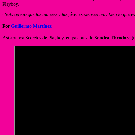
Playboy.
«
Solo quiero que las mujeres y las jóvenes piensen muy bien lo que e
Por
Guillermo Martínez
Así arranca Secretos de Playboy, en palabras de
Sondra Theodore
(n