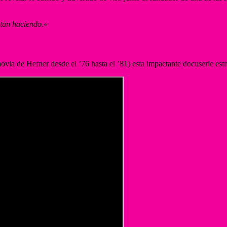
stán haciendo.
«
ovia de Hefner desde el ’76 hasta el ’81) esta impactante docuserie est