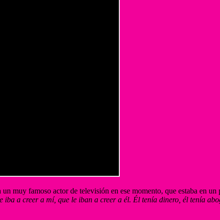
a un muy famoso actor de televisión en ese momento, que estaba en un 
iba a creer a mí, que le iban a creer a él. Él tenía dinero, él tenía 