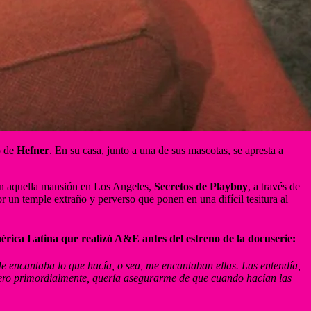
o de
Hefner
. En su casa, junto a una de sus mascotas, se apresta a
ron aquella mansión en Los Angeles,
Secretos de Playboy
, a través de
un temple extraño y perverso que ponen en una difícil tesitura al
érica Latina que realizó A&E antes del estreno de la docuserie:
Me encantaba lo que hacía, o sea, me encantaban ellas. Las entendía,
Pero primordialmente, quería asegurarme de que cuando hacían las