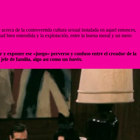
ar acerca de la controvertida cultura sexual instalada en aquel entonces,
bertad bien entendida y la explotación, entre la buena moral y un mero
 y exponer ese «juego» perverso y confuso entre el creador de la
jefe de familia, algo así como un
harén
.