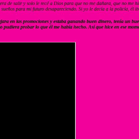
a de salir y solo le recé a Dios para que no me dañara, que no me hic
ueños para mi futuro desapareciendo. Si yo le decía a la policía, él ib
ajara en las promociones y estaba ganando buen dinero, tenía un buen
 pudiera probar lo que él me había hecho. Así que hice en ese momen