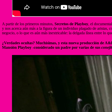
A partir de los primeros minutos,
Secretos de Playboy
, el documenta
y nos acerca aún más a la figura de un individuo plagado de aristas, 
negocio, o lo que es aún más inextricable: la delgada línea entre lo qu
¿Verdades ocultas? Muchísimas, y esta nueva producción de A&E se
Mansión Playboy -considerado un padre por varias de sus
coneji