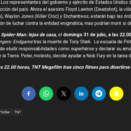
Los representantes del gobierno y ejército de Estados Unidos s
cción del país. Ahora el asesino Floyd Lawton (Deadshot), la vil
), Waylon Jones (Killer Croc) y Enchantress; estarán bajo las ór
ión de luchar contra la entidad enigmática, mas podrían morir si
o
Spider-Man: lejos de casa,
el
domingo 31 de julio,
a las 22.0
ngers: Endgame
tras la muerte de Tony Stark. La escuela de Pe
ad de eludir responsabilidades como superhéroe y declarar su amo
la Tierra. Peter, molesto, decide ayudar a Nick Fury en la tarea 
s 22.00 horas, TNT Megafilm trae cinco filmes para divertirs
Compartir
Thriller
TNT