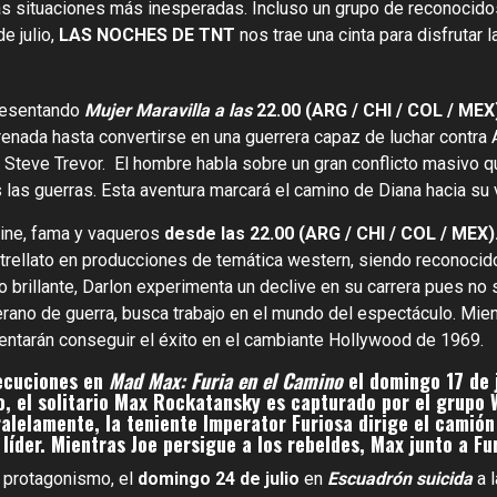
s situaciones más inesperadas. Incluso un grupo de reconocidos
e julio,
LAS NOCHES DE TNT
nos trae una cinta para disfrutar 
resentando
Mujer Maravilla a las
22.00 (ARG / CHI / COL / MEX
trenada hasta convertirse en una guerrera capaz de luchar contra A
o Steve Trevor. El hombre habla sobre un gran conflicto masivo 
 las guerras. Esta aventura marcará el camino de Diana hacia
 cine, fama y vaqueros
desde las 22.00 (ARG / CHI / COL / MEX)
strellato en producciones de temática western, siendo reconocido
 brillante, Darlon experimenta un declive en su carrera pues no
erano de guerra, busca trabajo en el mundo del espectáculo. Mie
entarán conseguir el éxito en el cambiante Hollywood de 1969.
secuciones en
Mad Max: Furia en el Camino
el domingo 17 de j
o, el solitario Max Rockatansky es capturado por el grupo 
ralelamente, la teniente Imperator Furiosa dirige el camió
 líder. Mientras Joe persigue a los rebeldes, Max junto a F
l protagonismo, el
domingo 24 de julio
en
Escuadrón suicida
a 