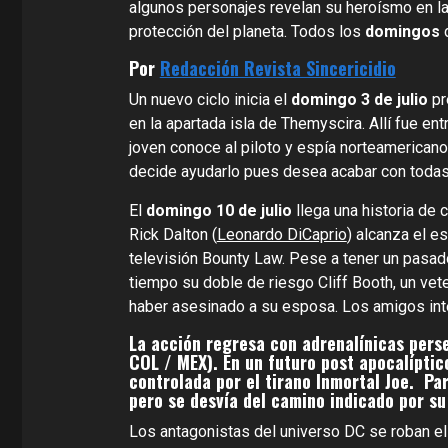
algunos personajes revelan su heroísmo en la
protección del planeta. Todos los
domingos
d
Por
Redacción Revista Sincericidio
Un nuevo ciclo inicia el
domingo 3 de julio
p
en la apartada isla de Themyscira. Allí fue en
joven conoce al piloto y espía norteamerican
decide ayudarlo pues desea acabar con todas
El
domingo 10 de julio
llega una historia de
Rick Dalton (
Leonardo DiCaprio
) alcanza el e
televisión Bounty Law. Pese a tener un pasado
tiempo su doble de riesgo Cliff Booth, un vet
haber asesinado a su esposa. Los amigos int
La acción regresa con adrenalínicas per
COL / MEX). En un futuro post apocalíptic
controlada por el tirano Inmortal Joe. Pa
pero se desvía del camino indicado por su
Los antagonistas del universo DC se roban e