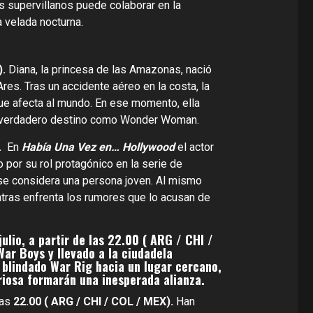
 supervillanos puede colaborar en la
la velada nocturna.
).
Diana, la princesa de las Amazonas, nació
res. Tras un accidente aéreo en la costa, la
que afecta al mundo. En ese momento, ella
 su verdadero destino como Wonder Woman.
.
En
Había Una Vez en… Hollywood
el actor
 por su rol protagónico en la serie de
 se considera una persona joven. Al mismo
ntras enfrenta los rumores que lo acusan de
ulio, a partir de las 22.00 ( ARG / CHI /
War Boys y llevado a la ciudadela
n blindado War Rig hacia un lugar cercano,
uriosa formarán una inesperada alianza.
las
22.00 ( ARG / CHI / COL / MEX).
Han