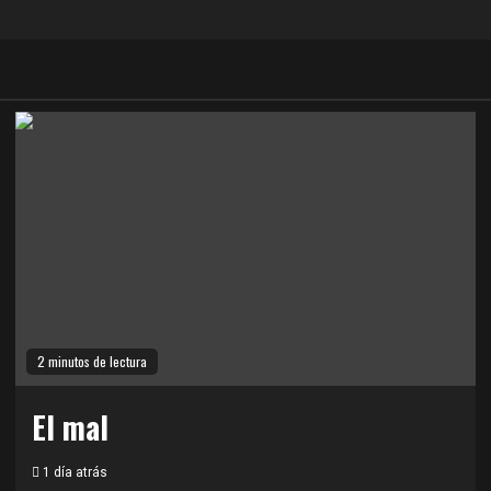
2 minutos de lectura
El mal
1 día atrás