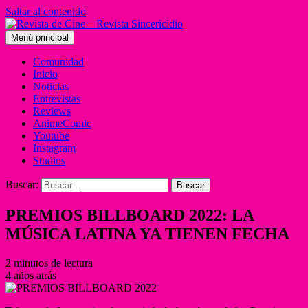
Saltar al contenido
Menú principal
Comunidad
Inicio
Noticias
Entrevistas
Reviews
AnimeComic
Youtube
Instagram
Studios
Buscar:
PREMIOS BILLBOARD 2022: LA
MÚSICA LATINA YA TIENEN FECHA
2 minutos de lectura
4 años atrás