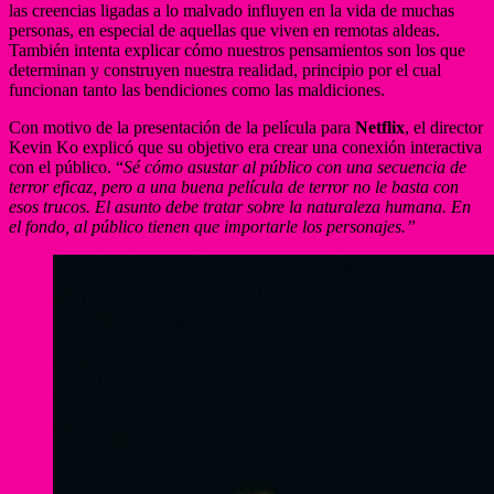
las creencias ligadas a lo malvado influyen en la vida de muchas
personas, en especial de aquellas que viven en remotas aldeas.
También intenta explicar cómo nuestros pensamientos son los que
determinan y construyen nuestra realidad, principio por el cual
funcionan tanto las bendiciones como las maldiciones.
Con motivo de la presentación de la película para
Netflix
, el director
Kevin Ko explicó que su objetivo era crear una conexión interactiva
con el público. “
Sé cómo asustar al público con una secuencia de
terror eficaz, pero a una buena película de terror no le basta con
esos trucos. El asunto debe tratar sobre la naturaleza humana. En
el fondo, al público tienen que importarle los personajes.”