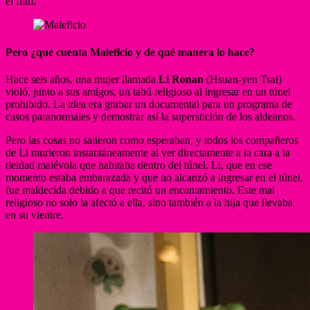
el film.
Pero ¿qué cuenta Maleficio y de qué manera lo hace?
Hace seis años, una mujer llamada
Li Ronan
(Hsuan-yen Tsai)
violó, junto a sus amigos, un tabú religioso al ingresar en un túnel
prohibido. La idea era grabar un documental para un programa de
casos paranormales y demostrar así la superstición de los aldeanos.
Pero las cosas no salieron como esperaban, y todos los compañeros
de Li murieron instantáneamente al ver directamente a la cara a la
deidad malévola que habitaba dentro del túnel. Li, que en ese
momento estaba embarazada y que no alcanzó a ingresar en el túnel,
fue maldecida debido a que recitó un encantamiento. Este mal
religioso no solo la afectó a ella, sino también a la hija que llevaba
en su vientre.