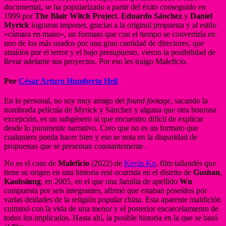
documental, se ha popularizado a partir del éxito conseguido en
1999 por
The Blair Witch Project
.
Eduardo Sánchez
y
Daniel
Myrick
lograron imponer, gracias a la original propuesta y al estilo
«cámara en mano», un formato que con el tiempo se convertiría en
uno de los más usados por una gran cantidad de directores, que
atraídos por el terror y el bajo presupuesto, vieron la posibilidad de
llevar adelante sus proyectos. Por eso les traigo Maleficio.
Por
César Arturo Humberto Heil
En lo personal, no soy muy amigo del
found footage
, sacando la
nombrada película de Myrick y Sánchez y alguna que otra honrosa
excepción, es un subgénero al que encuentro difícil de explicar
desde lo puramente narrativo. Creo que no es un formato que
cualquiera pueda hacer bien y eso se nota en la disparidad de
propuestas que se presentan constantemente.
No es el caso de
Maleficio
(2022) de
Kevin Ko
, film tailandés que
tiene su origen en una historia real ocurrida en el distrito de
Gushan
,
Kaohsiung
, en 2005, en el que una familia de apellido
Wu
compuesta por seis integrantes, afirmó que estaban poseídos por
varias deidades de la religión popular china. Esta aparente maldición
culminó con la vida de una menor y el posterior encarcelamiento de
todos los implicados. Hasta ahí, la posible historia en la que se basó