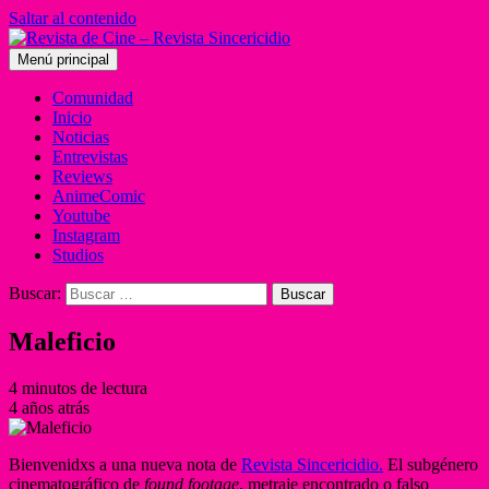
Saltar al contenido
Menú principal
Comunidad
Inicio
Noticias
Entrevistas
Reviews
AnimeComic
Youtube
Instagram
Studios
Buscar:
Maleficio
4 minutos de lectura
4 años atrás
Bienvenidxs a una nueva nota de
Revista Sincericidio.
El subgénero
cinematográfico de
found footage
, metraje encontrado o falso