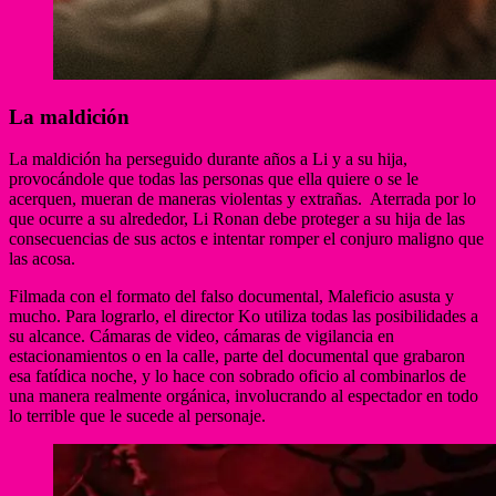
La maldición
La maldición ha perseguido durante años a Li y a su hija,
provocándole que todas las personas que ella quiere o se le
acerquen, mueran de maneras violentas y extrañas. Aterrada por lo
que ocurre a su alrededor, Li Ronan debe proteger a su hija de las
consecuencias de sus actos e intentar romper el conjuro maligno que
las acosa.
Filmada con el formato del falso documental, Maleficio asusta y
mucho. Para lograrlo, el director Ko utiliza todas las posibilidades a
su alcance. Cámaras de video, cámaras de vigilancia en
estacionamientos o en la calle, parte del documental que grabaron
esa fatídica noche, y lo hace con sobrado oficio al combinarlos de
una manera realmente orgánica, involucrando al espectador en todo
lo terrible que le sucede al personaje.