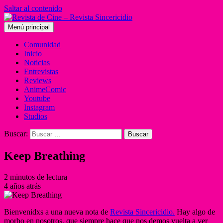
Saltar al contenido
Menú principal
Comunidad
Inicio
Noticias
Entrevistas
Reviews
AnimeComic
Youtube
Instagram
Studios
Buscar:
Keep Breathing
2 minutos de lectura
4 años atrás
Bienvenidxs a una nueva nota de
Revista Sincericidio.
Hay algo de
morbo en nosotros, que siempre hace que nos demos vuelta a ver