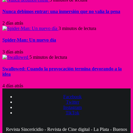
Nunca debimos entrar: una inmersión que no valía la pena
2 días atrás
3 minutos de lectura
Spider-Man: Un nuevo día
3 días atrás
5 minutos de lectura
Swallowed: Cuando la provocación termina devorando a la
idea
4 días atrás
Facebook
Twitter
Instagram
TikTok
Revista Sincericidio - Revista de Cine digital - La Plata - Buenos