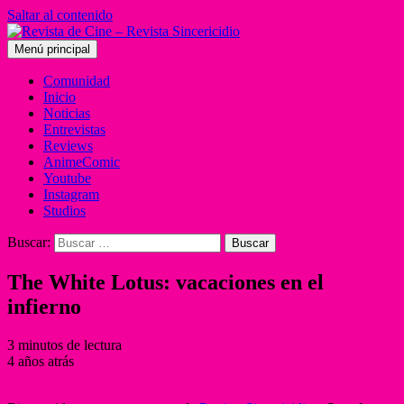
Saltar al contenido
Menú principal
Comunidad
Inicio
Noticias
Entrevistas
Reviews
AnimeComic
Youtube
Instagram
Studios
Buscar:
The White Lotus: vacaciones en el
infierno
3 minutos de lectura
4 años atrás