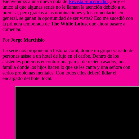
Bienvenidxs a una nueva nota de
Revista Sincericidio
. ¿Soy el
único al que algunas series no le llaman la atención debido a su
premisa, pero gracias a las nominaciones y los comentarios en
general, se ganan la oportunidad de ser vistas? Eso me sucedió con
la primera temporada de
The White Lotus
, que ahora pasaré a
comentar.
Por
Jorge Marchisio
La serie nos propone una historia coral, donde un grupo variado de
personas asiste a un hotel de lujo en el caribe. Dentro de los
asistentes podemos encontrar una pareja de recién casados, una
familia donde los hijos hacen lo que se les canta y una señora con
serios problemas mentales. Con todos ellos deberá lidiar el
encargado del hotel local.