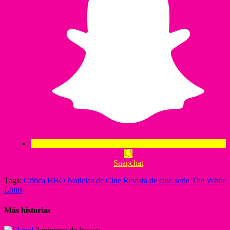
Snapchat
Tags:
Crítica
HBO
Noticias de Cine
Revista de cine
serie
The White
Lotus
Más historias