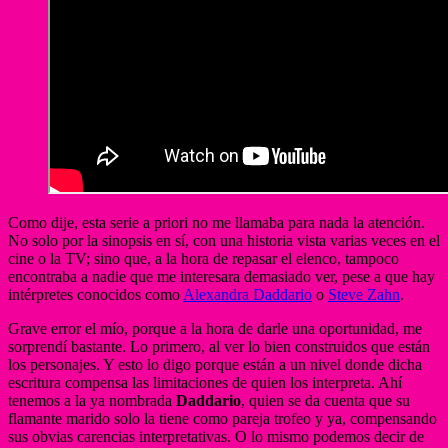
Como dije, esta serie a priori no me llamaba para nada la atención.
No solo por la sinopsis en sí, con una historia vista varias veces en el
cine o la TV; sino que, a la hora de repasar el elenco, tampoco
encontraba a nadie que me interesara demasiado ver, pese a que hay
intérpretes conocidos como
Alexandra Daddario
o
Steve Zahn
.
Grave error el mío, porque a la hora de darle una oportunidad, me
sorprendí bastante. Lo primero, al ver lo bien construidos que están
los personajes. Y esto lo digo porque están a un nivel donde dicha
escritura compensa las limitaciones de quien los interpreta. Ahí
tenemos a la ya nombrada
Daddario
, quien se da cuenta que su
flamante marido solo la tiene como pareja trofeo y ya, compensando
sus obvias carencias interpretativas. O lo mismo podemos decir de