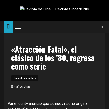
Saltar
al
contenido
Menú
principal
«Atracción Fatal», el
clásico de los ’80, regresa
como serie
1 minuto de lectura
4 años atrás
Paramount+
anunció que su nueva serie original