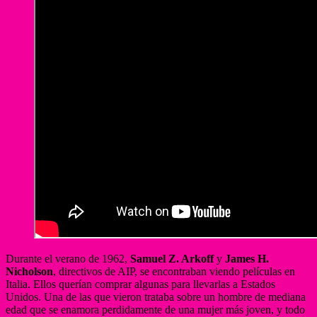
Durante el verano de 1962,
Samuel Z. Arkoff
y
James H.
Nicholson
, directivos de AIP, se encontraban viendo películas en
Italia. Ellos querían comprar algunas para llevarlas a Estados
Unidos. Una de las que vieron trataba sobre un hombre de mediana
edad que se enamora perdidamente de una mujer más joven, y todo