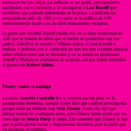
transcurre en una playa. La película no les gustó, pero quedaron
fascinados con el escenario y le encargaron a
Lou Rusoff
que
escribiera una película ambientada en la playa. La película fue
anunciada en julio de 1962 y era parte de la política de AIP:
entretenimiento masivo en un nivel francamente escapista.
El guion que escribió Rusoff estaba más en la línea tradicional de
AIP, que se trataba de niños que se meten en problemas con sus
padres. Arkoff se lo mostró a William Asher, el cual accedió a
realizar la película con la condición de que sea una comedia musical
sobre adolescentes que se divierten y no se meten en problemas.
Arkoff y Nicholson estuvieron de acuerdo, así que Asher reescribió
el guion con
Robert Dillon
.
Disney contra el ombligo
La actriz
Annette Funicello
fue la primera opción para ser la
protagonista femenina, aunque Asher dice que estaban preocupados
porque tenía un contrato con
Walt Disney
. Funicello dijo que
habían tratado de contratarla antes, pero Disney había dicho que no.
Pero algo de
Beach Party
le atraía. Ella comentó que Disney le dijo
que la película era buena y limpiamente divertida, pero le pidió que
no mostrara su ombligo.