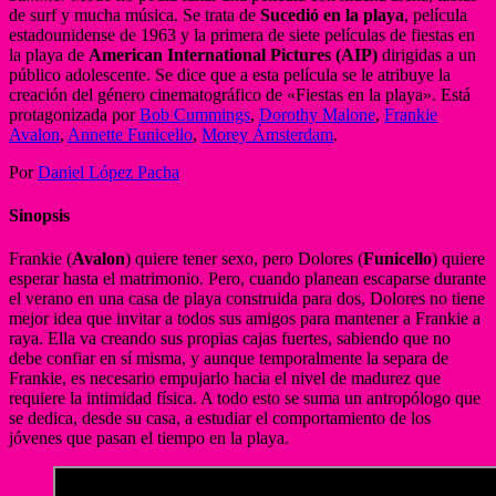
de surf y mucha música. Se trata de
Sucedió en la playa
, película
estadounidense de 1963 y la primera de siete películas de fiestas en
la playa de
American International Pictures (AIP)
dirigidas a un
público adolescente. Se dice que a esta película se le atribuye la
creación del género cinematográfico de «Fiestas en la playa». Está
protagonizada por
Bob Cummings
,
Dorothy Malone
,
Frankie
Avalon
,
Annette Funicello
,
Morey Ámsterdam
.
Por
Daniel López Pacha
Sinopsis
Frankie (
Avalon
) quiere tener sexo, pero Dolores (
Funicello
) quiere
esperar hasta el matrimonio. Pero, cuando planean escaparse durante
el verano en una casa de playa construida para dos, Dolores no tiene
mejor idea que invitar a todos sus amigos para mantener a Frankie a
raya. Ella va creando sus propias cajas fuertes, sabiendo que no
debe confiar en sí misma, y ​​aunque temporalmente la separa de
Frankie, es necesario empujarlo hacia el nivel de madurez que
requiere la intimidad física. A todo esto se suma un antropólogo que
se dedica, desde su casa, a estudiar el comportamiento de los
jóvenes que pasan el tiempo en la playa.