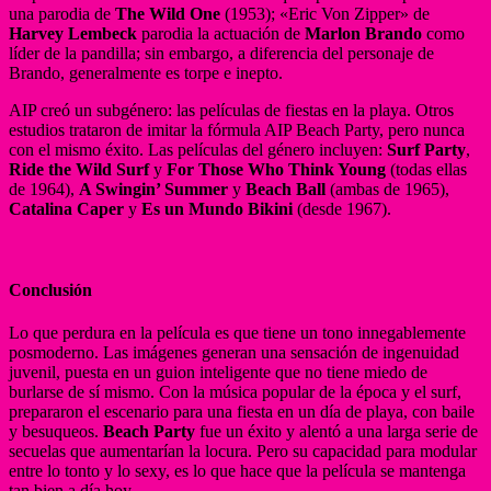
una parodia de
The Wild One
(1953); «Eric Von Zipper» de
Harvey Lembeck
parodia la actuación de
Marlon Brando
como
líder de la pandilla; sin embargo, a diferencia del personaje de
Brando, generalmente es torpe e inepto.
AIP creó un subgénero: las películas de fiestas en la playa. Otros
estudios trataron de imitar la fórmula AIP Beach Party, pero nunca
con el mismo éxito. Las películas del género incluyen:
Surf Party
,
Ride the Wild Surf
y
For Those Who Think Young
(todas ellas
de 1964),
A Swingin’ Summer
y
Beach Ball
(ambas de 1965),
Catalina Caper
y
Es un Mundo Bikini
(desde 1967).
Conclusión
Lo que perdura en la película es que tiene un tono innegablemente
posmoderno. Las imágenes generan una sensación de ingenuidad
juvenil, puesta en un guion inteligente que no tiene miedo de
burlarse de sí mismo. Con la música popular de la época y el surf,
prepararon el escenario para una fiesta en un día de playa, con baile
y besuqueos.
Beach Party
fue un éxito y alentó a una larga serie de
secuelas que aumentarían la locura. Pero su capacidad para modular
entre lo tonto y lo sexy, es lo que hace que la película se mantenga
tan bien a día hoy.