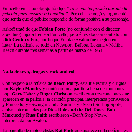
Funicello en su autobiografía dijo:
“Tuve mucha presión durante la
película para mostrar mi ombligo”
. Pero ella se negó y argumentó
que sentía que el público respondía de forma positiva a su personaje.
Arkoff trató de que
Fabian Forte
(no confundir con el director
argentino) jugara frente a Funicello, pero él estaba con contrato con
20th Century Fox
, por lo que Frankie Avalon fue elegido en su
lugar. La película se rodó en Newport, Balboa, Laguna y Malibu
Beach durante tres semanas a partir de marzo de 1963.
Nada de sexo, drogas y rock and roll
Con respeto a la música de
Beach Party
, esta fue escrita y dirigida
por
Kaylen Mandry
y contó con una partitura llena de canciones
pop.
Gary Usher
y
Roger Christian
escribieron tres canciones que
aparecen en la película: la canción principal, interpretada por Avalon
y Funicello; y «Swingin’ and a-Surfin'» y «Secret Surfing Spot»,
ambas interpretadas por
Dick Dale and the Del Tones
.
Bob
Marcucci
y
Russ Faith
escribieron «Don’t Stop Now»,
interpretada por Avalon.
La pandilla de motociclistas
Rat Pack
que aparece en la película es