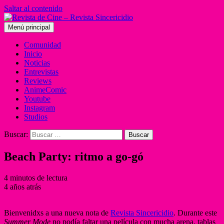
Saltar al contenido
Menú principal
Comunidad
Inicio
Noticias
Entrevistas
Reviews
AnimeComic
Youtube
Instagram
Studios
Buscar:
Beach Party: ritmo a go-gó
4 minutos de lectura
4 años atrás
Bienvenidxs a una nueva nota de
Revista Sincericidio
. Durante este
Summer Mode
no podía faltar una película con mucha arena, tablas