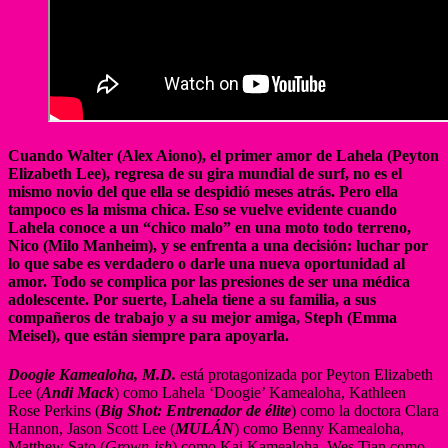
Cuando Walter (Alex Aiono), el primer amor de Lahela (Peyton
Elizabeth Lee), regresa de su gira mundial de surf, no es el
mismo novio del que ella se despidió meses atrás. Pero ella
tampoco es la misma chica. Eso se vuelve evidente cuando
Lahela conoce a un “chico malo” en una moto todo terreno,
Nico (Milo Manheim), y se enfrenta a una decisión: luchar por
lo que sabe es verdadero o darle una nueva oportunidad al
amor. Todo se complica por las presiones de ser una médica
adolescente. Por suerte, Lahela tiene a su familia, a sus
compañeros de trabajo y a su mejor amiga, Steph (Emma
Meisel), que están siempre para apoyarla.
Doogie Kamealoha, M.D.
está protagonizada por Peyton Elizabeth
Lee (
Andi Mack
) como Lahela ‘Doogie’ Kamealoha, Kathleen
Rose Perkins (
Big Shot: Entrenador de élite
) como la doctora Clara
Hannon, Jason Scott Lee (
MULÁN
) como Benny Kamealoha,
Matthew Sato (
Grown-ish
) como Kai Kamealoha, Wes Tian como