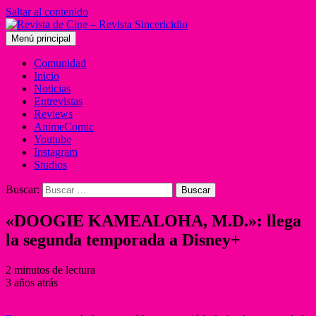
Saltar al contenido
Menú principal
Comunidad
Inicio
Noticias
Entrevistas
Reviews
AnimeComic
Youtube
Instagram
Studios
Buscar:
«DOOGIE KAMEALOHA, M.D.»: llega
la segunda temporada a Disney+
2 minutos de lectura
3 años atrás