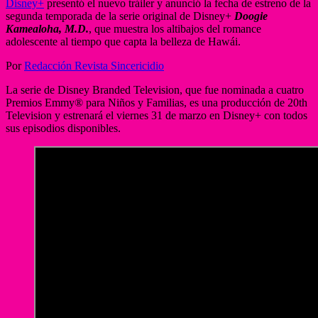
Disney+
presentó el nuevo tráiler y anunció la fecha de estreno de la
segunda temporada de la serie original de Disney+
Doogie
Kamealoha, M.D.
, que muestra los altibajos del romance
adolescente al tiempo que capta la belleza de Hawái.
Por
Redacción Revista Sincericidio
La serie de Disney Branded Television, que fue nominada a cuatro
Premios Emmy® para Niños y Familias, es una producción de 20th
Television y estrenará el viernes 31 de marzo en Disney+ con todos
sus episodios disponibles.