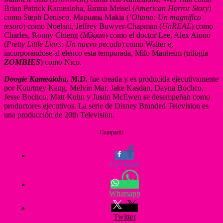
Brian Patrick Kamealoha, Emma Meisel (
American Horror Story
)
como Steph Denisco, Mapuana Makia (
‘Ohana: Un magnífico
tesoro
) como Noelani, Jeffrey Bowyer-Chapman (
UnREAL
) como
Charles, Ronny Chieng (
M3gan
) como el doctor Lee, Alex Aiono
(
Pretty Little Liars: Un nuevo pecado
) como Walter e,
incorporándose al elenco esta temporada, Milo Manheim (trilogía
ZOMBIES
) como Nico.
Doogie Kamealoha, M.D.
fue creada y es producida ejecutivamente
por Kourtney Kang. Melvin Mar, Jake Kasdan, Dayna Bochco,
Jesse Bochco, Matt Kuhn y Justin McEwen se desempeñan como
productores ejecutivos. La serie de Disney Branded Television es
una producción de 20th Television.
Compartir
Facebook
Whatsapp
Twitter