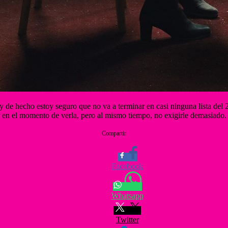
 y de hecho estoy seguro que no va a terminar en casi ninguna lista de
tar en el momento de verla, pero al mismo tiempo, no exigirle demasiado.
Compartir
Facebook
Whatsapp
Twitter