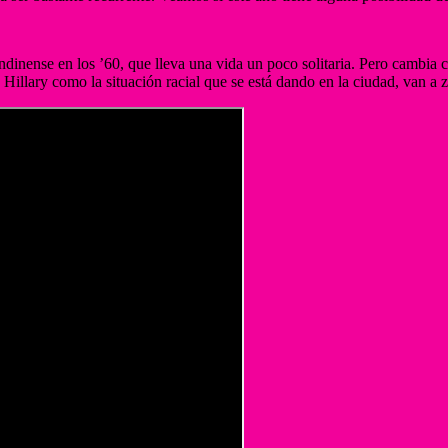
ondinense en los ’60, que lleva una vida un poco solitaria. Pero camb
illary como la situación racial que se está dando en la ciudad, van a z