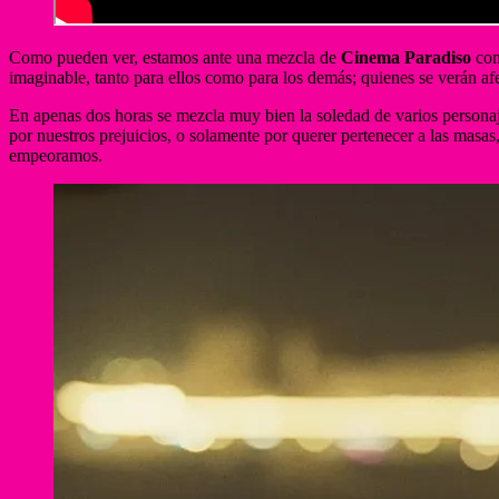
Como pueden ver, estamos ante una mezcla de
Cinema Paradiso
con
imaginable, tanto para ellos como para los demás; quienes se verán af
En apenas dos horas se mezcla muy bien la soledad de varios personaje
por nuestros prejuicios, o solamente por querer pertenecer a las masa
empeoramos.