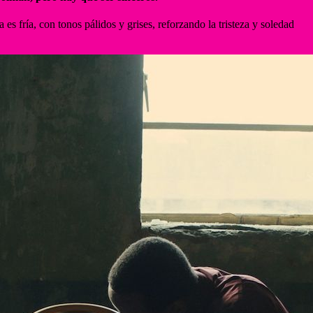
es fría, con tonos pálidos y grises, reforzando la tristeza y soledad