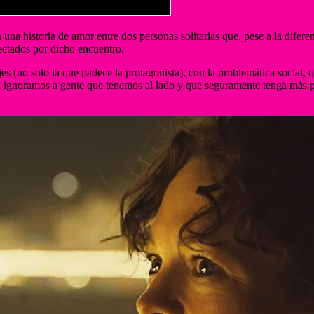
 una historia de amor entre dos personas solitarias que, pese a la difer
ectados por dicho encuentro.
s (no solo la que padece la protagonista), con la problemática social,
s, ignoramos a gente que tenemos al lado y que seguramente tenga más p