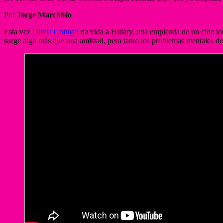
Por
Jorge Marchisio
Esta vez
Olivia Colman
da vida a Hillary, una empleada de un cine l
surge algo más que una amistad, pero tanto los problemas mentales de H