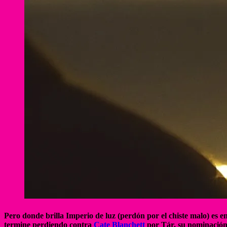
Pero donde brilla Imperio de luz (perdón por el chiste malo) es 
termine perdiendo contra
Cate Blanchett
por Tár, su nominación 