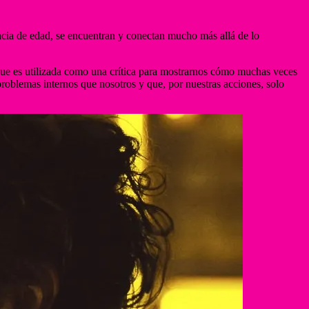
encia de edad, se encuentran y conectan mucho más allá de lo
 que es utilizada como una crítica para mostrarnos cómo muchas veces
roblemas internos que nosotros y que, por nuestras acciones, solo