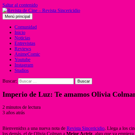
Saltar al contenido
Menú principal
Comunidad
Inicio
Noticias
Entrevistas
Reviews
AnimeComic
Youtube
Instagram
Studios
Buscar:
Imperio de Luz: Te amamos Olivia Colma
2 minutos de lectura
3 años atrás
Bienvenidxs a una nueva nota de
Revista Sincericidio
. Llega a los ci
los demás, el de Olivia Colman a
Mejor Actriz
, algo que ya empieza a