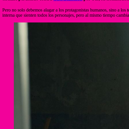
Pero no solo debemos alagar a los protagonistas humanos, sino a los téc
interna que sienten todos los personajes, pero al mismo tiempo cambi