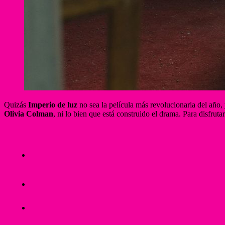
Quizás
Imperio de luz
no sea la película más revolucionaria del año,
Olivia Colman
, ni lo bien que está construido el drama. Para disfru