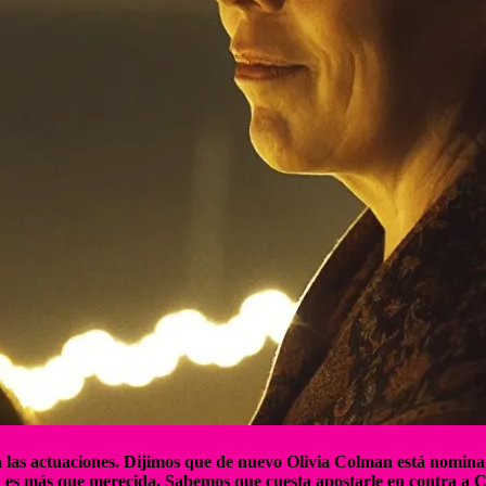
en las actuaciones. Dijimos que de nuevo Olivia Colman está nomin
es más que merecida. Sabemos que cuesta apostarle en contra a C