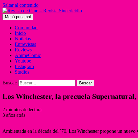
Saltar al contenido
Menú principal
Comunidad
Inicio
Noticias
Entrevistas
Reviews
AnimeComic
Youtube
Instagram
Studios
Buscar:
Los Winchester, la precuela Supernatural
2 minutos de lectura
3 años atrás
Ambientada en la década del `70, Los Winchester propone un nuevo vi