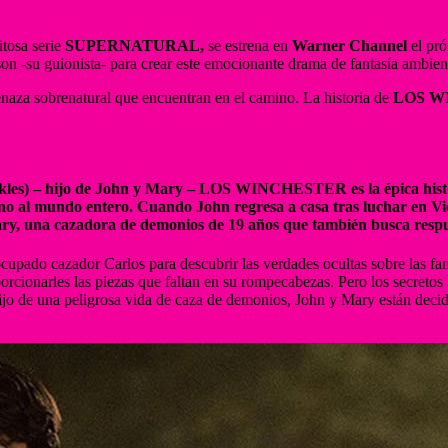
itosa serie
SUPERNATURAL,
se estrena en
Warner Channel
el pr
 -su guionista- para crear este emocionante drama de fantasía ambie
naza sobrenatural que encuentran en el camino. La historia de
LOS W
ckles) – hijo de John y Mary – LOS WINCHESTER es la épica hist
sino al mundo entero. Cuando John regresa a casa tras luchar en 
Mary, una cazadora de demonios de 19 años que también busca respu
ocupado cazador Carlos para descubrir las verdades ocultas sobre las fam
oporcionarles las piezas que faltan en su rompecabezas. Pero los secret
hijo de una peligrosa vida de caza de demonios, John y Mary están decid