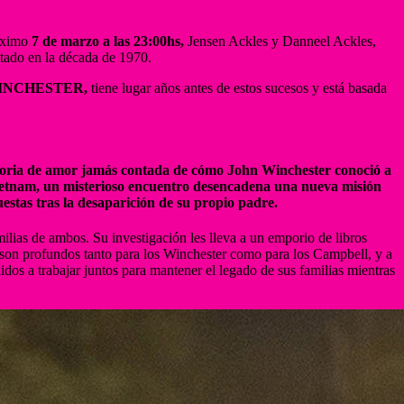
óximo
7 de marzo a las 23:00hs,
Jensen Ackles y Danneel Ackles,
ntado en la década de 1970.
INCHESTER,
tiene lugar años antes de estos sucesos y está basada
oria de amor jamás contada de cómo John Winchester conoció a
Vietnam, un misterioso encuentro desencadena una nueva misión
estas tras la desaparición de su propio padre.
ilias de ambos. Su investigación les lleva a un emporio de libros
os son profundos tanto para los Winchester como para los Campbell, y a
idos a trabajar juntos para mantener el legado de sus familias mientras