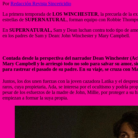
Por
Redacción Revista Sincericidio
La primera temporada de
LOS WINCHESTER
, la precuela de la ex
estrellas de
SUPERNATURAL
, forman equipo con Robbie Thompson
En
SUPERNATURAL,
Sam y Dean luchan contra todo tipo de ame
en los padres de Sam y Dean: John Winchester y Mary Campbell.
Contada desde la perspectiva del narrador Dean Winchester (A
Mary Campbell y lo arriesgó todo no solo para salvar su amor, 
para rastrear el pasado de su padre. En su viaje, se cruza con 
Juntos, los dos unen fuerzas con la joven cazadora Latika y el despre
raros, cuya propietaria, Ada, se interesa por el ocultismo y podría pr
pesar de los esfuerzos de la madre de John, Millie, por proteger a su 
empiezan a formar la suya propia.