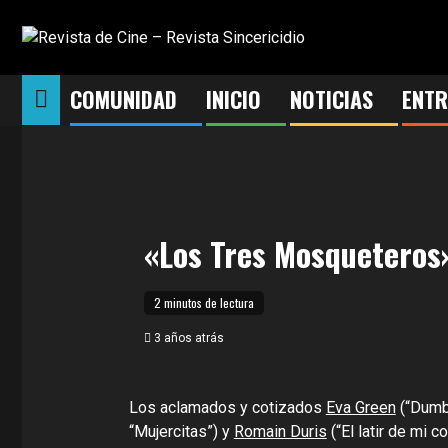
Saltar
al
contenido
COMUNIDAD
INICIO
NOTICIAS
ENTR
«Los Tres Mosqueteros»
2 minutos de lectura
3 años atrás
Los aclamados y cotizados
Eva Green
(“Dumbo
“Mujercitas”) y
Romain Duris
(“El latir de mi 