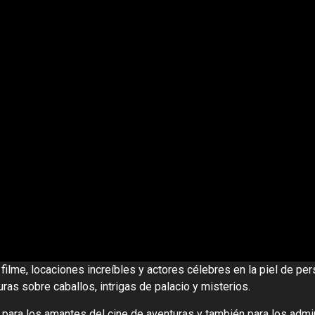
del filme, locaciones increíbles y actores célebres en la piel de 
as sobre caballos, intrigas de palacio y misterios.
 para los amantes del cine de aventuras y también para los admir