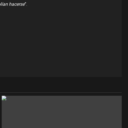
olían hacerse
”.