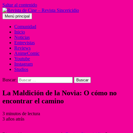
Saltar al contenido
Menú principal
Comunidad
Inicio
Noticias
Entrevistas
Reviews
AnimeComic
Youtube
Instagram
Studios
Buscar:
La Maldición de la Novia: O cómo no
encontrar el camino
3 minutos de lectura
3 años atrás