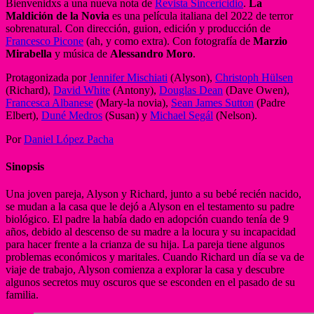
Bienvenidxs a una nueva nota de
Revista Sincericidio
.
La
Maldición de la Novia
es una película italiana del 2022 de terror
sobrenatural. Con dirección, guion, edición y producción de
Francesco Picone
(ah, y como extra). Con fotografía de
Marzio
Mirabella
y música de
Alessandro Moro
.
Protagonizada por
Jennifer Mischiati
(Alyson),
Christoph Hülsen
(Richard),
David White
(Antony),
Douglas Dean
(Dave Owen),
Francesca Albanese
(Mary-la novia),
Sean James Sutton
(Padre
Elbert),
Duné Medros
(Susan) y
Michael Segál
(Nelson).
Por
Daniel López Pacha
Sinopsis
Una joven pareja, Alyson y Richard, junto a su bebé recién nacido,
se mudan a la casa que le dejó a Alyson en el testamento su padre
biológico. El padre la había dado en adopción cuando tenía de 9
años, debido al descenso de su madre a la locura y su incapacidad
para hacer frente a la crianza de su hija. La pareja tiene algunos
problemas económicos y maritales. Cuando Richard un día se va de
viaje de trabajo, Alyson comienza a explorar la casa y descubre
algunos secretos muy oscuros que se esconden en el pasado de su
familia.