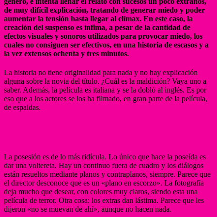
género, e intenta llenar el relato con sucesos un poco extraños,
de muy difícil explicación, tratando de generar miedo y poder
aumentar la tensión hasta llegar al clímax. En este caso, la
creación del suspenso es ínfima, a pesar de la cantidad de
efectos visuales y sonoros utilizados para provocar miedo, los
cuales no consiguen ser efectivos, en una historia de escasos y a
la vez extensos ochenta y tres minutos.
La historia no tiene originalidad para nada y no hay explicación
alguna sobre la novia del título. ¿Cuál es la maldición? Vaya uno a
saber. Además, la película es italiana y se la dobló al inglés. Es por
eso que a los actores se los ha filmado, en gran parte de la película,
de espaldas.
La posesión es de lo más ridícula. Lo único que hace la poseída es
dar una voltereta. Hay un continuo fuera de cuadro y los diálogos
están resueltos mediante planos y contraplanos, siempre. Parece que
el director desconoce que es un «plano en escorzo». La fotografía
deja mucho que desear, con colores muy claros, siendo esta una
película de terror. Otra cosa: los extras dan lástima. Parece que les
dijeron «no se muevan de ahí», aunque no hacen nada.