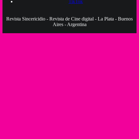
TikTok
Revista Sincericidio - Revista de Cine digital - La Plata - Buenos
Aires - Argentina