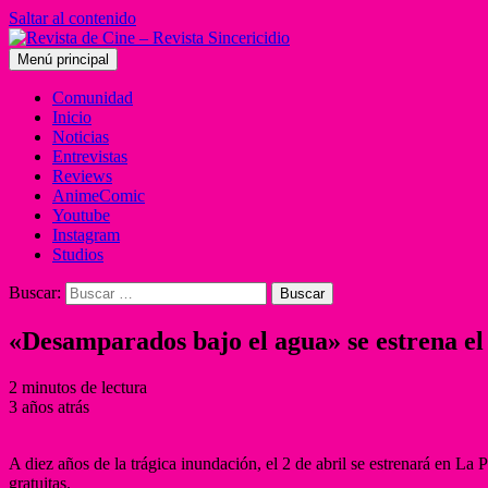
Saltar al contenido
Menú principal
Comunidad
Inicio
Noticias
Entrevistas
Reviews
AnimeComic
Youtube
Instagram
Studios
Buscar:
«Desamparados bajo el agua» se estrena el 
2 minutos de lectura
3 años atrás
A diez años de la trágica inundación, el 2 de abril se estrenará en La 
gratuitas.