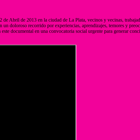
 2 de Abril de 2013 en la ciudad de La Plata, vecinos y vecinas, trabajad
an un doloroso recorrido por experiencias, aprendizajes, temores y preoc
 este documental en una convocatoria social urgente para generar concien