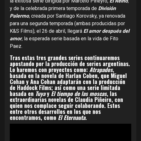
la exitosa serie dirigida por Marcelo Piñeyro,
El Reino
,
y de la celebrada primera temporada de
División
Palermo
, creada por Santiago Korovsky, ya renovada
para una segunda temporada (ambas producidas por
K&S Films); el 26 de abril, llegará
El amor después del
amor
, la esperada serie basada en la vida de Fito
Paez.
Tras estas tres grandes series continuaremos
apostando por la producción de series argentinas.
Lo haremos con proyectos como:
Atrapados
,
basada en la novela de Harlan Coben, que Miguel
Cohan y Ana Cohan adaptarán con la producción
de Haddock Films; así como una serie limitada
basada en
Tuya
y
El tiempo de las moscas
, las
extraordinarias novelas de Claudia Piñeiro, con
quien nos complace seguir colaborando. Estos
entre otros desarrollos en los que nos
encontramos, como
El Eternauta
.