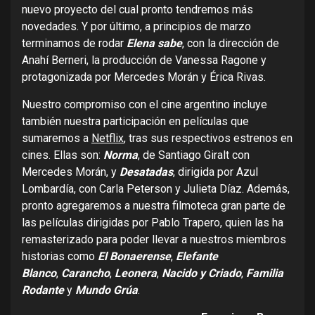
nuevo proyecto del cual pronto tendremos más
novedades. Y por último, a principios de marzo
terminamos de rodar
Elena sabe
, con la dirección de
Anahí Berneri, la producción de Vanessa Ragone y
protagonizada por Mercedes Morán y Érica Rivas.
Nuestro compromiso con el cine argentino incluye
también nuestra participación en películas que
sumaremos a
Netflix
, tras sus respectivos estrenos en
cines. Ellas son:
Norma
, de Santiago Giralt con
Mercedes Morán, y
Desatadas
, dirigida por Azul
Lombardía, con Carla Peterson y Julieta Díaz. Además,
pronto agregaremos a nuestra filmoteca gran parte de
las películas dirigidas por Pablo Trapero, quien las ha
remasterizado para poder llevar a nuestros miembros
historias como
El Bonaerense
,
Elefante
Blanco
,
Carancho
,
Leonera
,
Nacido y Criado
,
Familia
Rodante
y
Mundo Grúa
.