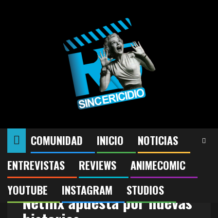
Saltar
al
contenido
COMUNIDAD
INICIO
NOTICIAS
ENTREVISTAS
REVIEWS
ANIMECOMIC
Hecho en Argentina:
YOUTUBE
INSTAGRAM
STUDIOS
Netflix apuesta por nuevas