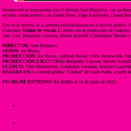
Hemsworth se reencuentra con el director Sam Hargrave, con producc
secuela cuenta además con Adam Bessa, Olga Kurylenko, Daniel Bernh
Esta es la secuela de la primera película basada en la novela gráfic
González.
Misión de rescate 2
cuenta con la producción de Anthony 
Jake Aust, Benjamin Grayson, Steven Scavelli, Christopher Markus 
DIRECTOR
: Sam Hargrave.
GUION
: Joe Russo.
PRODUCCIÓN
: Joe Russo, Anthony Russo, Chris Hemsworth, Patr
PRODUCCIÓN EJECUTIVA:
Benjamin Grayson, Steven Scavelli
ELENCO:
Chris Hemsworth, Golshifteh Farahani, Tornike Gogrichia
BASADA EN:
La novela gráfica “Ciudad” de Ande Parks, a partir 
FECHA DE ESTRENO
| En Netflix el 16 de junio de 2023.