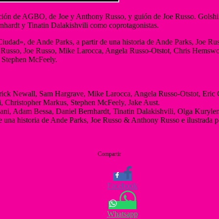
ión de AGBO, de Joe y Anthony Russo, y guión de Joe Russo. Golshifte
ardt y Tinatin Dalakishvili como coprotagonistas.
a «Ciudad», de Ande Parks, a partir de una historia de Ande Parks, Joe 
Russo, Joe Russo, Mike Larocca, Angela Russo‑Otstot, Chris Hemswort
y Stephen McFeely.
ick Newall, Sam Hargrave, Mike Larocca, Angela Russo-Otstot, Eric Gi
, Christopher Markus, Stephen McFeely, Jake Aust.
ni, Adam Bessa, Daniel Bernhardt, Tinatin Dalakishvili, Olga Kuryle
de una historia de Ande Parks, Joe Russo & Anthony Russo e ilustrada
Compartir
Facebook
Whatsapp