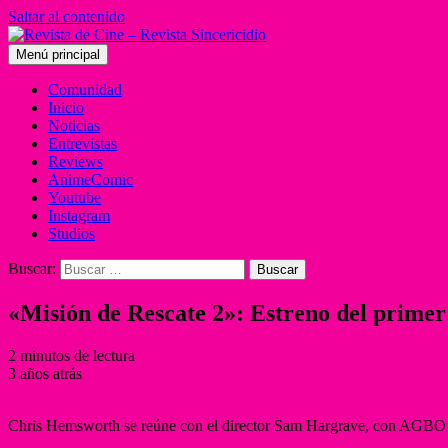
Saltar al contenido
Menú principal
Comunidad
Inicio
Noticias
Entrevistas
Reviews
AnimeComic
Youtube
Instagram
Studios
Buscar:
«Misión de Rescate 2»: Estreno del primer 
2 minutos de lectura
3 años atrás
Chris Hemsworth se reúne con el director Sam Hargrave, con AGBO