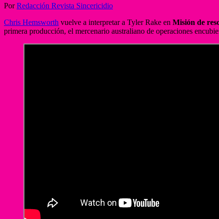
Por
Redacción Revista Sincericidio
Chris Hemsworth
vuelve a interpretar a Tyler Rake en
Misión de res
primera producción, el mercenario australiano de operaciones encubiert