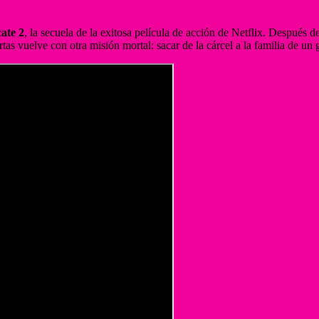
cate 2
, la secuela de la exitosa película de acción de Netflix. Después 
as vuelve con otra misión mortal: sacar de la cárcel a la familia de un 