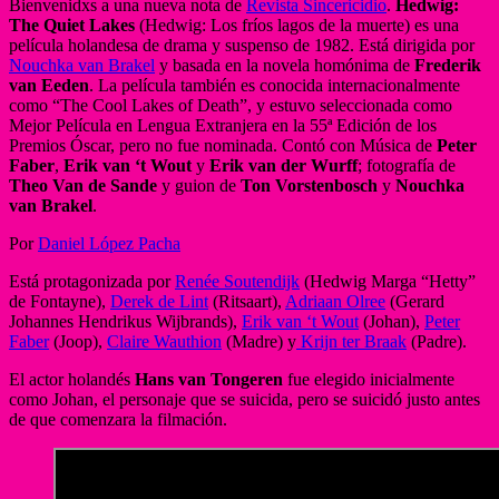
Bienvenidxs a una nueva nota de
Revista Sincericidio
.
Hedwig:
The Quiet Lakes
(Hedwig: Los fríos lagos de la muerte) es una
película holandesa de drama y suspenso de 1982. Está dirigida por
Nouchka van Brakel
y basada en la novela homónima de
Frederik
van Eeden
. La película también es conocida internacionalmente
como “The Cool Lakes of Death”, y estuvo seleccionada como
Mejor Película en Lengua Extranjera en la 55ª Edición de los
Premios Óscar, pero no fue nominada. Contó con Música de
Peter
Faber
,
Erik van ‘t Wout
y
Erik van der Wurff
; fotografía de
Theo Van de Sande
y guion de
Ton Vorstenbosch
y
Nouchka
van Brakel
.
Por
Daniel López Pacha
Está protagonizada por
Renée Soutendijk
(Hedwig Marga “Hetty”
de Fontayne),
Derek de Lint
(Ritsaart),
Adriaan Olree
(Gerard
Johannes Hendrikus Wijbrands),
Erik van ‘t Wout
(Johan),
Peter
Faber
(Joop),
Claire Wauthion
(Madre) y
Krijn ter Braak
(Padre).
El actor holandés
Hans van Tongeren
fue elegido inicialmente
como Johan, el personaje que se suicida, pero se suicidó justo antes
de que comenzara la filmación.