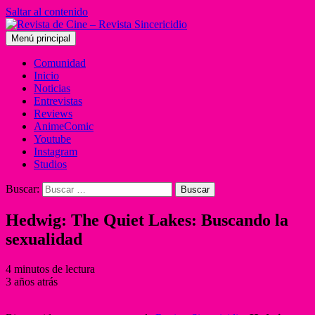
Saltar al contenido
Menú principal
Comunidad
Inicio
Noticias
Entrevistas
Reviews
AnimeComic
Youtube
Instagram
Studios
Buscar:
Hedwig: The Quiet Lakes: Buscando la
sexualidad
4 minutos de lectura
3 años atrás