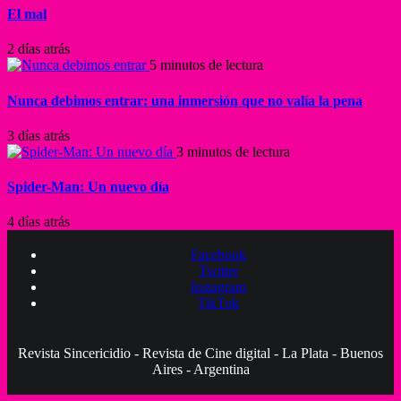
El mal
2 días atrás
5 minutos de lectura
Nunca debimos entrar: una inmersión que no valía la pena
3 días atrás
3 minutos de lectura
Spider-Man: Un nuevo día
4 días atrás
Facebook
Twitter
Instagram
TikTok
Revista Sincericidio - Revista de Cine digital - La Plata - Buenos
Aires - Argentina