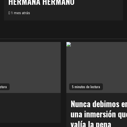
HERMANA HERMANO
1 mes atrás
ctura
5 minutos de lectura
Nunca debimos en
una inmersión qu
valía la pena