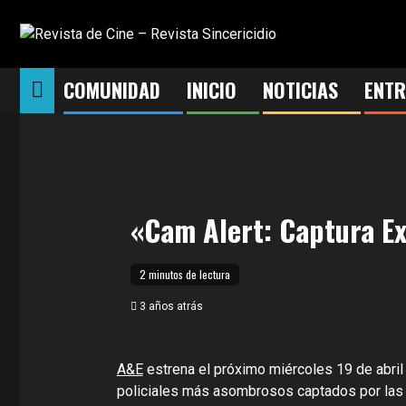
Saltar
al
contenido
COMUNIDAD
INICIO
NOTICIAS
ENTR
«Cam Alert: Captura Ex
2 minutos de lectura
3 años atrás
A&E
estrena el próximo miércoles 19 de abri
policiales más asombrosos captados por las c