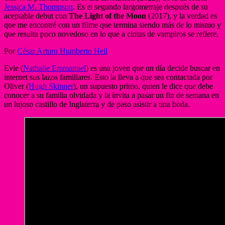
Jessica M. Thompson
. Es el segundo largometraje después de su
aceptable debut con
The Light of the Moon
(2017), y la verdad es
que me encontré con un filme que termina siendo más de lo mismo y
que resulta poco novedoso en lo que a cintas de vampiros se refiere.
Por
César Arturo Humberto Heil
Evie (
Nathalie Emmanuel
) es una joven que un día decide buscar en
internet sus lazos familiares. Esto la lleva a que sea contactada por
Oliver (
Hugh Skinner
), un supuesto primo, quien le dice que debe
conocer a su familia olvidada y la invita a pasar un fin de semana en
un lujoso castillo de Inglaterra y de paso asistir a una boda.