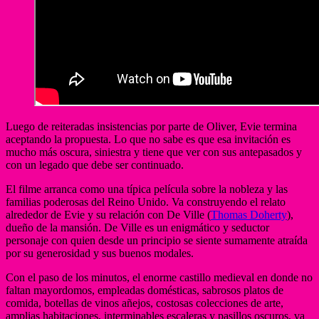
Luego de reiteradas insistencias por parte de Oliver, Evie termina
aceptando la propuesta. Lo que no sabe es que esa invitación es
mucho más oscura, siniestra y tiene que ver con sus antepasados y
con un legado que debe ser continuado.
El filme arranca como una típica película sobre la nobleza y las
familias poderosas del Reino Unido. Va construyendo el relato
alrededor de Evie y su relación con De Ville (
Thomas Doherty
),
dueño de la mansión. De Ville es un enigmático y seductor
personaje con quien desde un principio se siente sumamente atraída
por su generosidad y sus buenos modales.
Con el paso de los minutos, el enorme castillo medieval en donde no
faltan mayordomos, empleadas domésticas, sabrosos platos de
comida, botellas de vinos añejos, costosas colecciones de arte,
amplias habitaciones, interminables escaleras y pasillos oscuros, va