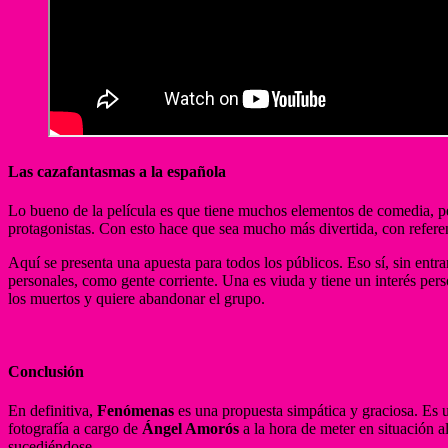
Las cazafantasmas a la española
Lo bueno de la película es que tiene muchos elementos de comedia, pe
protagonistas. Con esto hace que sea mucho más divertida, con referen
Aquí se presenta una apuesta para todos los públicos. Eso sí, sin ent
personales, como gente corriente. Una es viuda y tiene un interés pers
los muertos y quiere abandonar el grupo.
Conclusión
En definitiva,
Fenómenas
es una propuesta simpática y graciosa. Es u
fotografía a cargo de
Ángel Amorós
a la hora de meter en situación 
sucediéndose.