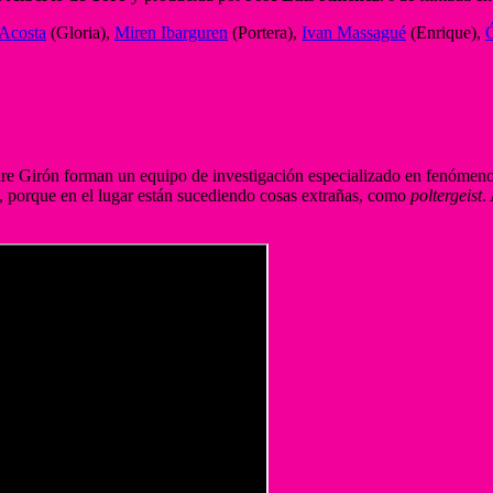
 Acosta
(Gloria),
Miren Ibarguren
(Portera),
Ivan Massagué
(Enrique),
adre Girón forman un equipo de investigación especializado en fenóme
, porque en el lugar están sucediendo cosas extrañas, como
poltergeist
.