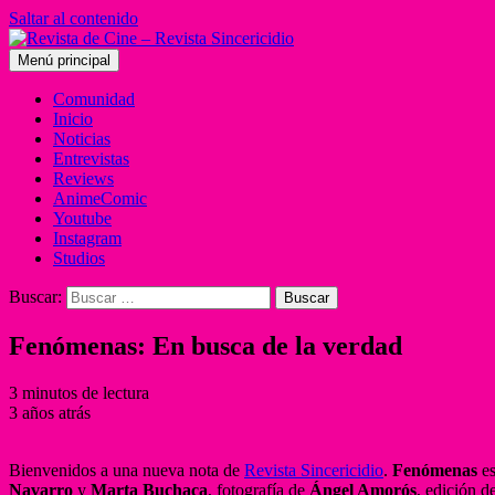
Saltar al contenido
Menú principal
Comunidad
Inicio
Noticias
Entrevistas
Reviews
AnimeComic
Youtube
Instagram
Studios
Buscar:
Fenómenas: En busca de la verdad
3 minutos de lectura
3 años atrás
Bienvenidos a una nueva nota de
Revista Sincericidio
.
Fenómenas
es
Navarro
y
Marta Buchaca
, fotografía de
Ángel Amorós
, edición d