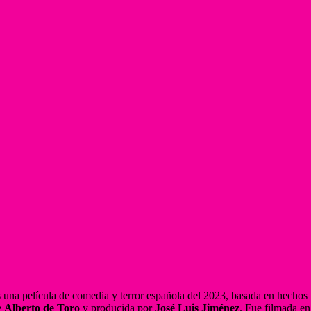
 una película de comedia y terror española del 2023, basada en hechos 
e
Alberto de Toro
y producida por
José Luis Jiménez
. Fue filmada e