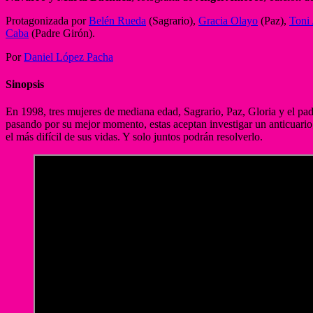
Protagonizada por
Belén Rueda
(Sagrario),
Gracia Olayo
(Paz),
Toni
Caba
(Padre Girón).
Por
Daniel López Pacha
Sinopsis
En 1998, tres mujeres de mediana edad, Sagrario, Paz, Gloria y el p
pasando por su mejor momento, estas aceptan investigar un anticuario
el más difícil de sus vidas. Y solo juntos podrán resolverlo.