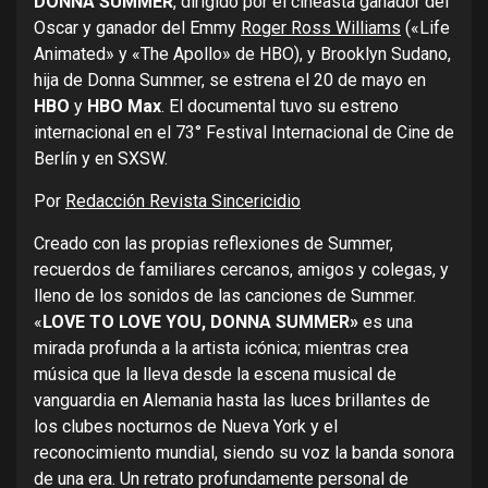
DONNA SUMMER
, dirigido por el cineasta ganador del
Oscar y ganador del Emmy
Roger Ross Williams
(«Life
Animated» y «The Apollo» de HBO), y Brooklyn Sudano,
hija de Donna Summer, se estrena el 20 de mayo en
HBO
y
HBO Max
. El documental tuvo su estreno
internacional en el 73° Festival Internacional de Cine de
Berlín y en SXSW.
Por
Redacción Revista Sincericidio
Creado con las propias reflexiones de Summer,
recuerdos de familiares cercanos, amigos y colegas, y
lleno de los sonidos de las canciones de Summer.
«
LOVE TO LOVE YOU, DONNA SUMMER»
es una
mirada profunda a la artista icónica; mientras crea
música que la lleva desde la escena musical de
vanguardia en Alemania hasta las luces brillantes de
los clubes nocturnos de Nueva York y el
reconocimiento mundial, siendo su voz la banda sonora
de una era. Un retrato profundamente personal de