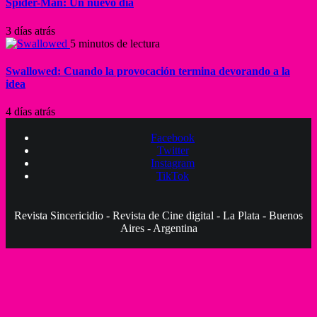
Spider-Man: Un nuevo día
3 días atrás
5 minutos de lectura
Swallowed: Cuando la provocación termina devorando a la
idea
4 días atrás
Facebook
Twitter
Instagram
TikTok
Revista Sincericidio - Revista de Cine digital - La Plata - Buenos
Aires - Argentina