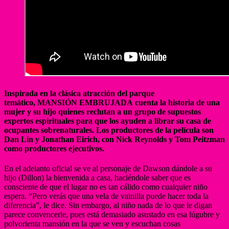
Inspirada en la clásica atracción del parque
temático, MANSIÓN EMBRUJADA cuenta la historia de una
mujer y su hijo quienes reclutan a un grupo de supuestos
expertos espirituales para que los ayuden a librar su casa de
ocupantes sobrenaturales. Los productores de la película son
Dan Lin y Jonathan Eirich, con Nick Reynolds y Tom Peitzman
como productores ejecutivos.
En el adelanto oficial se ve al personaje de Dawson dándole a su
hijo (Dillon) la bienvenida a casa, haciéndole saber que es
consciente de que el lugar no es tan cálido como cualquier niño
espera. “Pero verás que una vela de vainilla puede hacer toda la
diferencia”, le dice. Sin embargo, al niño nada de lo que le digan
parece convencerle, pues está demasiado asustado en esa lúgubre y
polvorienta mansión en la que se ven y escuchan cosas