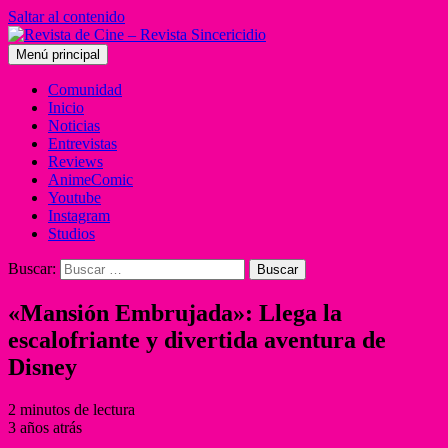
Saltar al contenido
Menú principal
Comunidad
Inicio
Noticias
Entrevistas
Reviews
AnimeComic
Youtube
Instagram
Studios
Buscar:
«Mansión Embrujada»: Llega la
escalofriante y divertida aventura de
Disney
2 minutos de lectura
3 años atrás