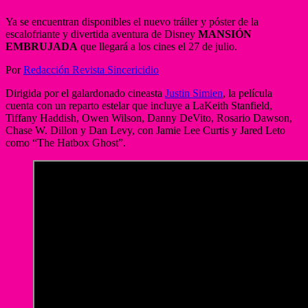
Ya se encuentran disponibles el nuevo tráiler y póster de la
escalofriante y divertida aventura de Disney
MANSIÓN
EMBRUJADA
que llegará a los cines el 27 de julio.
Por
Redacción Revista Sincericidio
Dirigida por el galardonado cineasta
Justin Simien
, la película
cuenta con un reparto estelar que incluye a LaKeith Stanfield,
Tiffany Haddish, Owen Wilson, Danny DeVito, Rosario Dawson,
Chase W. Dillon y Dan Levy, con Jamie Lee Curtis y Jared Leto
como “The Hatbox Ghost”.