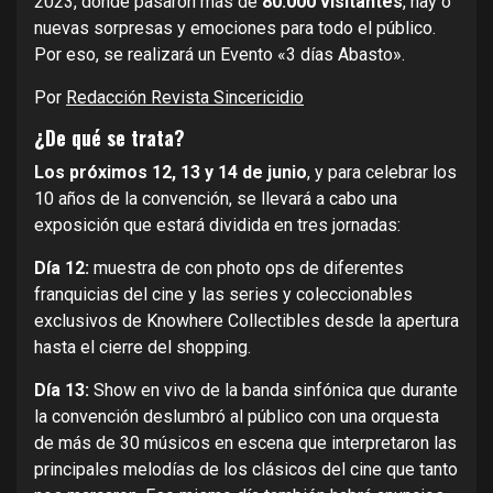
2023, donde pasaron más de
80.000 visitantes
, hay o
nuevas sorpresas y emociones para todo el público.
Por eso, se realizará un Evento «3 días Abasto».
Por
Redacción Revista Sincericidio
¿De qué se trata?
Los próximos 12, 13 y 14 de junio
, y para celebrar los
10 años de la convención, se llevará a cabo una
exposición que estará dividida en tres jornadas:
Día 12:
muestra de con photo ops de diferentes
franquicias del cine y las series y coleccionables
exclusivos de Knowhere Collectibles desde la apertura
hasta el cierre del shopping.
Día 13:
Show en vivo de la banda sinfónica que durante
la convención deslumbró al público con una orquesta
de más de 30 músicos en escena que interpretaron las
principales melodías de los clásicos del cine que tanto