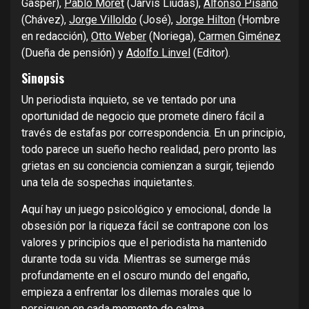
Gasper),
Pablo Moret
(Jarvis Liudas),
Alfonso Pisano
(Chávez),
Jorge Villoldo
(José),
Jorge Hilton
(Hombre
en redacción),
Otto Weber
(Noriega),
Carmen Giménez
(Dueña de pensión) y
Adolfo Linvel
(Editor).
Sinopsis
Un periodista inquieto, se ve tentado por una
oportunidad de negocio que promete dinero fácil a
través de estafas por correspondencia. En un principio,
todo parece un sueño hecho realidad, pero pronto las
grietas en su conciencia comienzan a surgir, tejiendo
una tela de sospechas inquietantes.
Aquí hay un juego psicológico y emocional, donde la
obsesión por la riqueza fácil se contrapone con los
valores y principios que el periodista ha mantenido
durante toda su vida. Mientras se sumerge más
profundamente en el oscuro mundo del engaño,
empieza a enfrentar los dilemas morales que lo
persiguen en cada momento de calma.