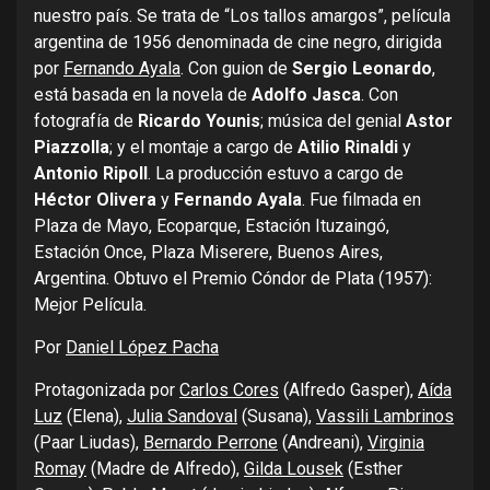
nuestro país. Se trata de “Los tallos amargos”, película
argentina de 1956 denominada de cine negro, dirigida
por
Fernando Ayala
. Con guion de
Sergio Leonardo
,
está basada en la novela de
Adolfo Jasca
. Con
fotografía de
Ricardo Younis
; música del genial
Astor
Piazzolla
; y el montaje a cargo de
Atilio Rinaldi
y
Antonio Ripoll
. La producción estuvo a cargo de
Héctor Olivera
y
Fernando Ayala
. Fue filmada en
Plaza de Mayo, Ecoparque, Estación Ituzaingó,
Estación Once, Plaza Miserere, Buenos Aires,
Argentina. Obtuvo el Premio Cóndor de Plata (1957):
Mejor Película.
Por
Daniel López Pacha
Protagonizada por
Carlos Cores
(Alfredo Gasper),
Aída
Luz
(Elena),
Julia Sandoval
(Susana),
Vassili Lambrinos
(Paar Liudas),
Bernardo Perrone
(Andreani),
Virginia
Romay
(Madre de Alfredo),
Gilda Lousek
(Esther