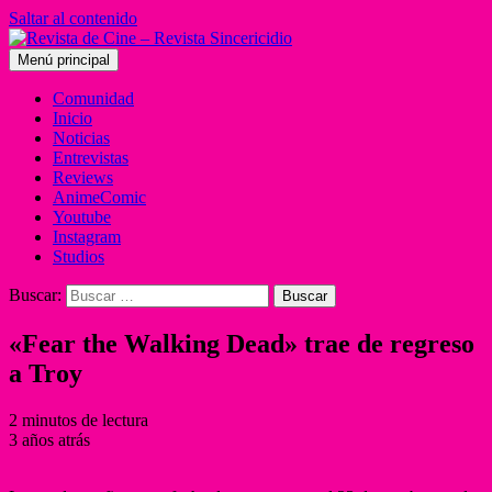
Saltar al contenido
Menú principal
Comunidad
Inicio
Noticias
Entrevistas
Reviews
AnimeComic
Youtube
Instagram
Studios
Buscar:
«Fear the Walking Dead» trae de regreso
a Troy
2 minutos de lectura
3 años atrás