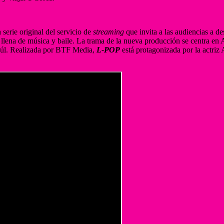
a serie original del servicio de
streaming
que invita a las audiencias a 
llena de música y baile. La trama de la nueva producción se centra en
Seúl. Realizada por BTF Media,
L-POP
está protagonizada por la actriz