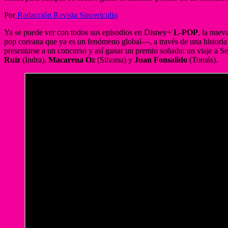
Por
Redacción Revista Sincericidio
Ya se puede ver con todos sus episodios en Disney+
L-POP
, la nuev
pop coreana que ya es un fenómeno global—, a través de una historia 
presentarse a un concurso y así ganar un premio soñado: un viaje a 
Ruiz
(Indra),
Macarena Oz
(Silvana) y
Juan Fonsalido
(Tomás).