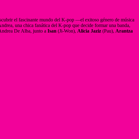
descubrir el fascinante mundo del K-pop —el exitoso género de música
 Andrea, una chica fanática del K-pop que decide formar una banda,
 Andrea De Alba, junto a
Isan
(Ji-Won),
Alicia Jaziz
(Pau),
Arantza