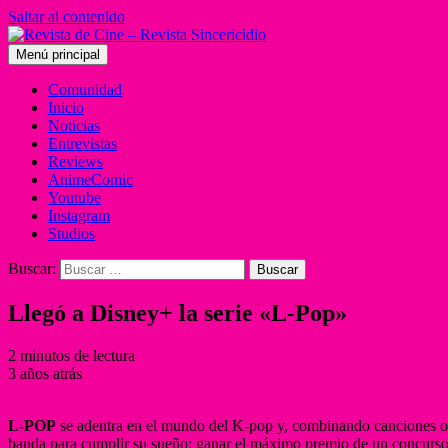
Saltar al contenido
Menú principal
Comunidad
Inicio
Noticias
Entrevistas
Reviews
AnimeComic
Youtube
Instagram
Studios
Buscar:
Llegó a Disney+ la serie «L-Pop»
2 minutos de lectura
3 años atrás
L-POP
se adentra en el mundo del K-pop y, combinando canciones ori
banda para cumplir su sueño: ganar el máximo premio de un concurso 