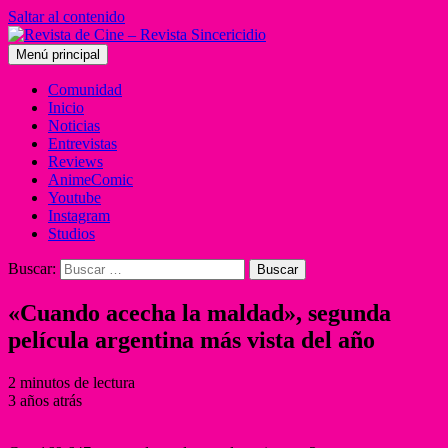
Saltar al contenido
Menú principal
Comunidad
Inicio
Noticias
Entrevistas
Reviews
AnimeComic
Youtube
Instagram
Studios
Buscar:
«Cuando acecha la maldad», segunda
película argentina más vista del año
2 minutos de lectura
3 años atrás