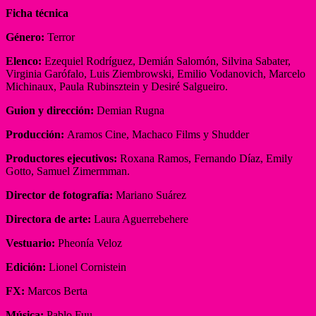
Ficha técnica
Género:
Terror
Elenco:
Ezequiel Rodríguez, Demián Salomón, Silvina Sabater,
Virginia Garófalo, Luis Ziembrowski, Emilio Vodanovich, Marcelo
Michinaux, Paula Rubinsztein y Desiré Salgueiro.
Guion y dirección:
Demian Rugna
Producción:
Aramos Cine, Machaco Films y Shudder
Productores ejecutivos:
Roxana Ramos, Fernando Díaz, Emily
Gotto, Samuel Zimermman.
Director de fotografía:
Mariano Suárez
Directora de arte:
Laura Aguerrebehere
Vestuario:
Pheonía Veloz
Edición:
Lionel Cornistein
FX:
Marcos Berta
Música:
Pablo Fuu