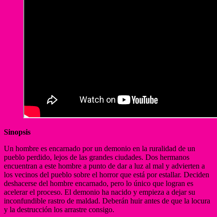
Sinopsis
Un hombre es encarnado por un demonio en la ruralidad de un
pueblo perdido, lejos de las grandes ciudades. Dos hermanos
encuentran a este hombre a punto de dar a luz al mal y advierten a
los vecinos del pueblo sobre el horror que está por estallar. Deciden
deshacerse del hombre encarnado, pero lo único que logran es
acelerar el proceso. El demonio ha nacido y empieza a dejar su
inconfundible rastro de maldad. Deberán huir antes de que la locura
y la destrucción los arrastre consigo.