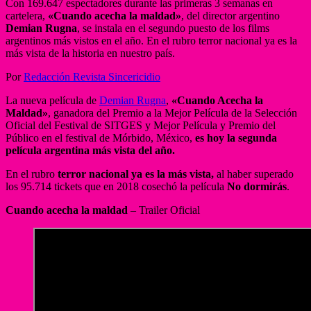
Con 169.647 espectadores durante las primeras 3 semanas en
cartelera,
«Cuando acecha la maldad»
, del director argentino
Demian Rugna
, se instala en el segundo puesto de los films
argentinos más vistos en el año. En el rubro terror nacional ya es la
más vista de la historia en nuestro país.
Por
Redacción Revista Sincericidio
La nueva película de
Demian Rugna
,
«Cuando Acecha la
Maldad»
, ganadora del Premio a la Mejor Película de la Selección
Oficial del Festival de SITGES y Mejor Película y Premio del
Público en el festival de Mórbido, México,
es hoy la segunda
película argentina más vista del año.
En el rubro
terror nacional ya es la más vista,
al haber superado
los 95.714 tickets que en 2018 cosechó la película
No dormirás
.
Cuando acecha la maldad
– Trailer Oficial