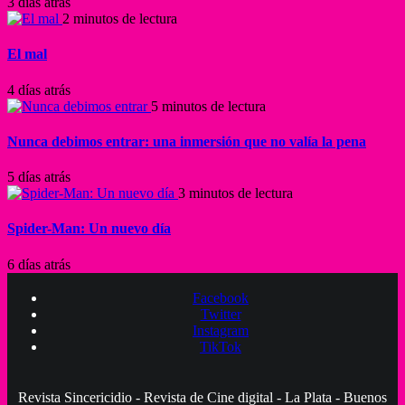
3 días atrás
2 minutos de lectura
El mal
4 días atrás
5 minutos de lectura
Nunca debimos entrar: una inmersión que no valía la pena
5 días atrás
3 minutos de lectura
Spider-Man: Un nuevo día
6 días atrás
Facebook
Twitter
Instagram
TikTok
Revista Sincericidio - Revista de Cine digital - La Plata - Buenos