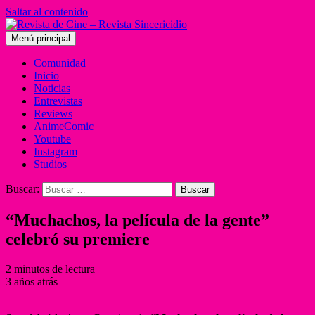
Saltar al contenido
Menú principal
Comunidad
Inicio
Noticias
Entrevistas
Reviews
AnimeComic
Youtube
Instagram
Studios
Buscar:
“Muchachos, la película de la gente”
celebró su premiere
2 minutos de lectura
3 años atrás