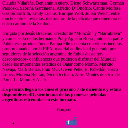
Claudia Villafañe, Benjamín Agüero, Diego Schwartzman, Germán
Paoloski, Sabrina Garciarena, Alfedro D’Onofrio, Cande Molfese,
Gastón Soffritti, Emily Lucius, Enrique Wolf, Julián Weich, entre
muchos otros invitados, disfrutaron de la película que rememora el
épico camino de la Scaloneta.
Dirigida por Jesús Braceras -creador de “Monzón” y “Barrabrava”-
y con el sello de los hermanos Pol y Agustín Bossi junto a su padre
Pablo, esta producción de Pampa Films cuenta con videos inéditos
proporcionados por la FIFA, material audiovisual generado por
seguidores de la selección argentina de fútbol -hasta hoy
desconocidos- e influencers que pudieron disfrutar del Mundial
desde los imponentes estadios de Qatar como Momo, Markito
Navaja, Marti Benza, Fran MG, Owen Pelle, El Pabellón, Joaco
Lopez, Morena Beltrán, Nico Occhiato, Alfre Montes de Oca -de
Paren La Mano- y Alaska.
La película llega a los cines el próximo 7 de diciembre y estará
disponible en 4D, siendo una de las primeras películas
argentinas estrenadas en este formato.
Compartir