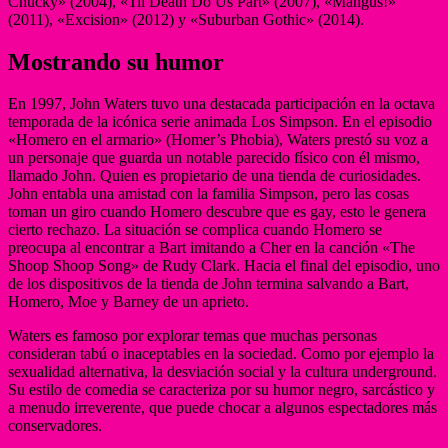
Chucky» (2004), «Til Death Do Us Part» (2007), «Mangus!»
(2011), «Excision» (2012) y «Suburban Gothic» (2014).
Mostrando su humor
En 1997, John Waters tuvo una destacada participación en la octava
temporada de la icónica serie animada Los Simpson. En el episodio
«Homero en el armario» (Homer’s Phobia), Waters prestó su voz a
un personaje que guarda un notable parecido físico con él mismo,
llamado John. Quien es propietario de una tienda de curiosidades.
John entabla una amistad con la familia Simpson, pero las cosas
toman un giro cuando Homero descubre que es gay, esto le genera
cierto rechazo. La situación se complica cuando Homero se
preocupa al encontrar a Bart imitando a Cher en la canción «The
Shoop Shoop Song» de Rudy Clark. Hacia el final del episodio, uno
de los dispositivos de la tienda de John termina salvando a Bart,
Homero, Moe y Barney de un aprieto.
Waters es famoso por explorar temas que muchas personas
consideran tabú o inaceptables en la sociedad. Como por ejemplo la
sexualidad alternativa, la desviación social y la cultura underground.
Su estilo de comedia se caracteriza por su humor negro, sarcástico y
a menudo irreverente, que puede chocar a algunos espectadores más
conservadores.