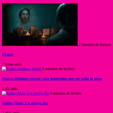
2 minutos de lectura
El mal
7 horas atrás
5 minutos de lectura
Nunca debimos entrar: una inmersión que no valía la pena
1 día atrás
3 minutos de lectura
Spider-Man: Un nuevo día
2 días atrás