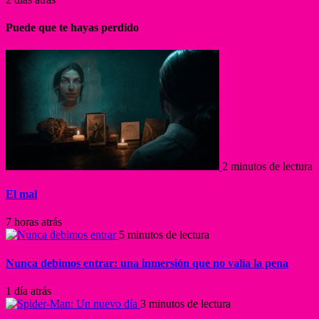
Puede que te hayas perdido
2 minutos de lectura
El mal
7 horas atrás
5 minutos de lectura
Nunca debimos entrar: una inmersión que no valía la pena
1 día atrás
3 minutos de lectura