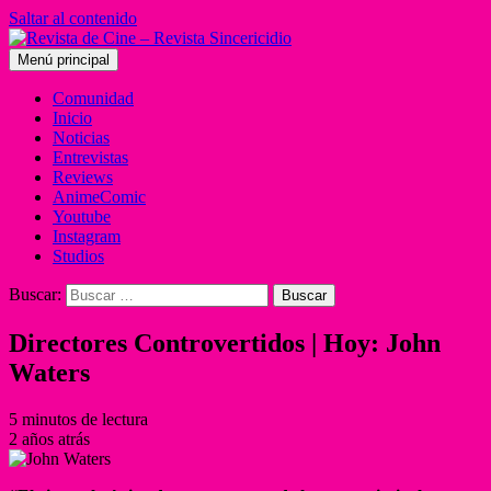
Saltar al contenido
Menú principal
Comunidad
Inicio
Noticias
Entrevistas
Reviews
AnimeComic
Youtube
Instagram
Studios
Buscar:
Directores Controvertidos | Hoy: John
Waters
5 minutos de lectura
2 años atrás