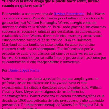
“El cine es la única droga que te puede hacer sentir, incluso
cuando no quieres sentir”
Bienvenidxs a una nueva nota de
Revista Sincericidio
. John Waters
es conocido como «Papa del Trash» por el influyente escritor de la
generación beat William Burroughs. Waters emergió como un
director de culto en la década de 1970. Todo gracias a sus comedias
subversivas, audaces y satíricas que desafiaban las convenciones
establecidas. John Waters, director de cine, escritor y artista visual
estadounidense nacido el 22 de abril de 1946 en Baltimore,
Maryland en una familia de clase media. Su amor por el cine
comenzó desde una edad temprana. Fue influenciado por las
películas de culto y los clásicos del cine que solía ver en los cines
locales. Es conocido por su estilo único y provocativo, así como por
su contribución al cine independiente y subversivo.
Por
Daniel López Pacha
Waters tiene una profunda apreciación por una amplia gama de
películas, desde los clásicos de Hollywood hasta el cine
experimental. Ha citado a directores como Douglas Sirk, William
Castle y Russ Meyer como algunas de sus influencias
cinematográficas. Waters comenzó su carrera cinematográfica en la
década de 1960 con películas de bajo presupuesto y alto contenido
provocador. El primer cortometraje de Waters fue “Hag in a Black