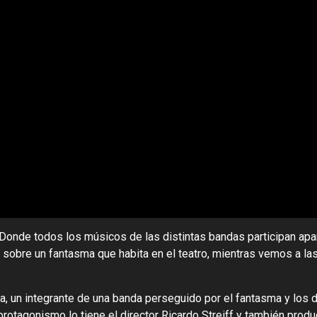
 Donde todos los músicos de las distintas bandas participan ap
a sobre un fantasma que habita en el teatro, mientras vemos a la
a, un integrante de una banda perseguido por el fantasma y los d
rotagonismo lo tiene el director Ricardo Streiff y también produ