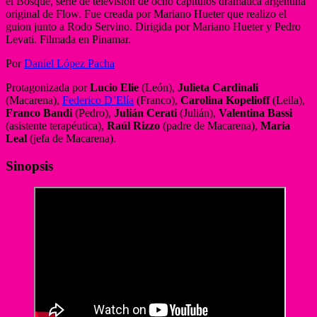
el Bosque, serie de televisión de ocho capítulos dramática argentina
original de Flow. Fue creada por Mariano Hueter que realizo el
guion junto a Rodo Servino. Dirigida por Mariano Hueter y Pedro
Levati. Filmada en Pinamar.
Por
Daniel López Pacha
Protagonizada por
Lucio Elie
(León),
Julieta Cardinali
(Macarena),
Federico D’Elía
(Franco),
Carolina Kopelioff
(Leila),
Franco Bandi
(Pedro),
Julián Cerati
(Julián),
Valentina Bassi
(asistente terapéutica),
Raúl Rizzo
(padre de Macarena),
María
Leal
(jefa de Macarena).
Sinopsis