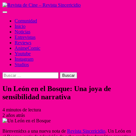
Saltar
al
Menú
contenido
principal
Comunidad
Inicio
Noticias
Entrevistas
Reviews
AnimeComic
Youtube
Instagram
Studios
Buscar:
Un León en el Bosque: Una joya de
sensibilidad narrativa
4 minutos de lectura
2 años atrás
Bienvenidxs a una nueva nota de
Revista Sincericidio
. Un León en