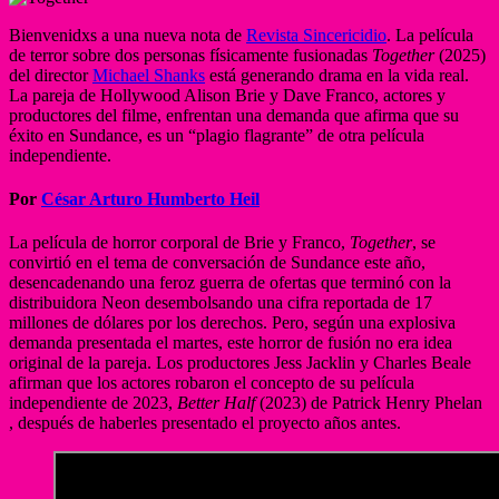
Bienvenidxs a una nueva nota de
Revista Sincericidio
. La película
de terror sobre dos personas físicamente fusionadas
Together
(2025)
del director
Michael Shanks
está generando drama en la vida real.
La pareja de Hollywood Alison Brie y Dave Franco, actores y
productores del filme, enfrentan una demanda que afirma que su
éxito en Sundance, es un “plagio flagrante” de otra película
independiente.
Por
César Arturo Humberto Heil
La película de horror corporal de Brie y Franco,
Together
, se
convirtió en el tema de conversación de Sundance este año,
desencadenando una feroz guerra de ofertas que terminó con la
distribuidora Neon desembolsando una cifra reportada de 17
millones de dólares por los derechos. Pero, según una explosiva
demanda presentada el martes, este horror de fusión no era idea
original de la pareja. Los productores Jess Jacklin y Charles Beale
afirman que los actores robaron el concepto de su película
independiente de 2023,
Better Half
(2023) de Patrick Henry Phelan
, después de haberles presentado el proyecto años antes.