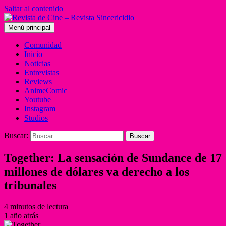
Saltar al contenido
Menú principal
Comunidad
Inicio
Noticias
Entrevistas
Reviews
AnimeComic
Youtube
Instagram
Studios
Buscar:
Together: La sensación de Sundance de 17
millones de dólares va derecho a los
tribunales
4 minutos de lectura
1 año atrás