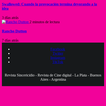
Swallowed: Cuando la provocación termina devorando a la
idea
3 días atrás
2 minutos de lectura
Rancho Dutton
7 días atrás
Facebook
Twitter
Instagram
TikTok
Revista Sincericidio - Revista de Cine digital - La Plata - Buenos
Aires - Argentina