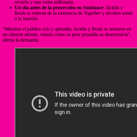
revuelo y una venta millonaria.
Un día antes de la proyección en Sundance
: Jacklin y
Beale se enteran de la existencia de
Together
y deciden asistir
a la función.
“Mientras el público reía y aplaudía, Jacklin y Beale se sentaron en
un silencio atónito, viendo cómo su peor pesadilla se desenvolvía”,
afirma la demanda.