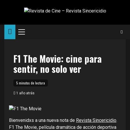
Saltar
al
contenido
Menú
principal
F1 The Movie: cine para
sentir, no solo ver
5 minutos de lectura
1 año atrás
Bienvenidxs a una nueva nota de
Revista Sincericidio
.
F1 The Movie, película dramática de acción deportiva