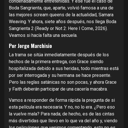
condenadamente entretenidas. Y ese fue el caso de
Boda Sangrienta, que, aparte, volvió famosa a una de
las mejores scream queens de la actualidad, Samara
Weaving. Y ahora, siete años después, nos llega Boda
Sangrienta 2 (Ready or Not 2: Here I Come, 2026).
Veamos si hacía falta una secuela.
Por Jorge Marchisio
La trama se sitúa inmediatamente después de los
hechos de la primera entrega, con Grace siendo
hospitalizada debido a sus heridas, todo mientras está
por ser interrogada y su hermana se hace presente.
Pero las reglas satánicas no son pocas, y ahora Grace
y Faith deberán participar de una cacería macabra.
Vamos a responder de forma rápida la pregunta de si
esta película era necesaria. Y no, no lo era. ¿Pero eso
la vuelve mala? Para nada; de hecho, es de las cintas
más divertidas que llevo en lo que va del año y, viendo
los peliculones que venimos comentando, esto no es