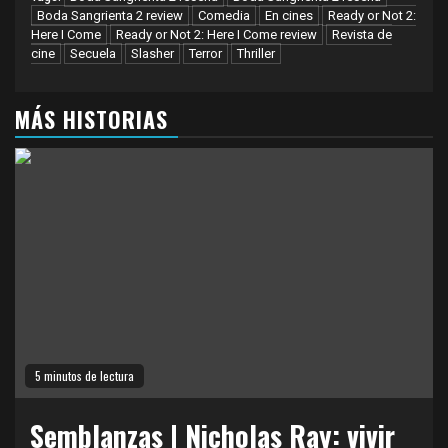
Boda Sangrienta 2 review
Comedia
En cines
Ready or Not 2:
Here I Come
Ready or Not 2: Here I Come review
Revista de
cine
Secuela
Slasher
Terror
Thriller
MÁS HISTORIAS
5 minutos de lectura
Semblanzas | Nicholas Ray: vivir