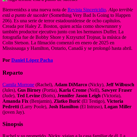
Bienvenidxs a una nueva nota de
Revista Sincericidio
.
Algo terrible
está a punto de suceder
(Something Very Bad Is Going to Happen
206). Es una serie de terror estadounidense de ocho capítulos.
Creada por Haley Z. Boston, quien actúa como showrunner y
también productor ejecutivo junto con los hermanos Duffer. La
fotografía fue de Bobby Shore y Krzysztof Trojnar, la música de
Colin Stetson. La filmación comenzó en enero de 2025 en
Mississauga y Hamilton, Ontario, Canadá y se prolongó hasta abril.
Por
Daniel López Pacha
Reparto
Camila Morrone
(Rachel),
Adam DiMarco
(Nicky),
Jeff Wilbusch
(Jules),
Gus Birney
(Portia),
Karla Crome
(Nell),
Sawyer Fraser
(Jude),
Ted Levine
(Boris),
Jennifer Jason Leigh
(Victoria),
Amanda Fix
(Benjamin),
Zlatko Burić
(El Testigo),
Victoria
Pedretti
(Larry Poole),
Josh Hamilton
(El Intruso),
Logan Miller
(joven Jay).
Sinopsis
Rachel y su prometido, Nicky, viajan a la casa familiar de él. La