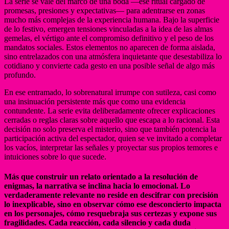
La serie se vale del marco de una boda —ese ritual cargado de
promesas, presiones y expectativas— para adentrarse en zonas
mucho más complejas de la experiencia humana. Bajo la superficie
de lo festivo, emergen tensiones vinculadas a la idea de las almas
gemelas, el vértigo ante el compromiso definitivo y el peso de los
mandatos sociales. Estos elementos no aparecen de forma aislada,
sino entrelazados con una atmósfera inquietante que desestabiliza lo
cotidiano y convierte cada gesto en una posible señal de algo más
profundo.
En ese entramado, lo sobrenatural irrumpe con sutileza, casi como
una insinuación persistente más que como una evidencia
contundente. La serie evita deliberadamente ofrecer explicaciones
cerradas o reglas claras sobre aquello que escapa a lo racional. Esta
decisión no solo preserva el misterio, sino que también potencia la
participación activa del espectador, quien se ve invitado a completar
los vacíos, interpretar las señales y proyectar sus propios temores e
intuiciones sobre lo que sucede.
Más que construir un relato orientado a la resolución de
enigmas, la narrativa se inclina hacia lo emocional. Lo
verdaderamente relevante no reside en descifrar con precisión
lo inexplicable, sino en observar cómo ese desconcierto impacta
en los personajes, cómo resquebraja sus certezas y expone sus
fragilidades. Cada reacción, cada silencio y cada duda