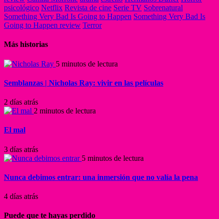
psicológico
Netflix
Revista de cine
Serie TV
Sobrenatural
Something Very Bad Is Going to Happen
Something Very Bad Is
Going to Happen review
Terror
Más historias
5 minutos de lectura
Semblanzas | Nicholas Ray: vivir en las películas
2 días atrás
2 minutos de lectura
El mal
3 días atrás
5 minutos de lectura
Nunca debimos entrar: una inmersión que no valía la pena
4 días atrás
Puede que te hayas perdido