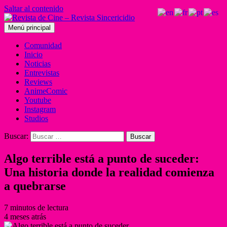
Saltar al contenido
Menú principal
Comunidad
Inicio
Noticias
Entrevistas
Reviews
AnimeComic
Youtube
Instagram
Studios
Buscar:
Algo terrible está a punto de suceder:
Una historia donde la realidad comienza
a quebrarse
7 minutos de lectura
4 meses atrás