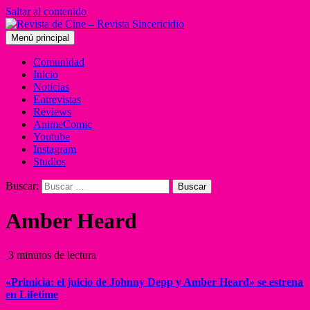
Saltar al contenido
Menú principal
Comunidad
Inicio
Noticias
Entrevistas
Reviews
AnimeComic
Youtube
Instagram
Studios
Buscar:
Amber Heard
3 minutos de lectura
«Primicia: el juicio de Johnny Depp y Amber Heard» se estrena
en Lifetime