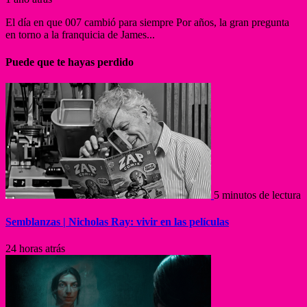
El día en que 007 cambió para siempre Por años, la gran pregunta
en torno a la franquicia de James...
Puede que te hayas perdido
5 minutos de lectura
Semblanzas | Nicholas Ray: vivir en las películas
24 horas atrás