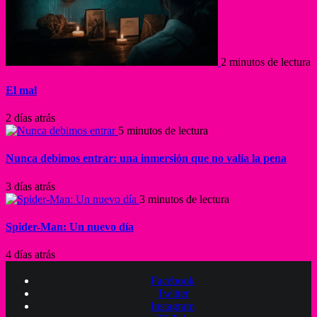
2 minutos de lectura
El mal
2 días atrás
5 minutos de lectura
Nunca debimos entrar: una inmersión que no valía la pena
3 días atrás
3 minutos de lectura
Spider-Man: Un nuevo día
4 días atrás
Facebook
Twitter
Instagram