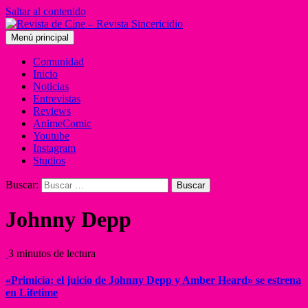
Saltar al contenido
Menú principal
Comunidad
Inicio
Noticias
Entrevistas
Reviews
AnimeComic
Youtube
Instagram
Studios
Buscar:
Johnny Depp
3 minutos de lectura
«Primicia: el juicio de Johnny Depp y Amber Heard» se estrena
en Lifetime