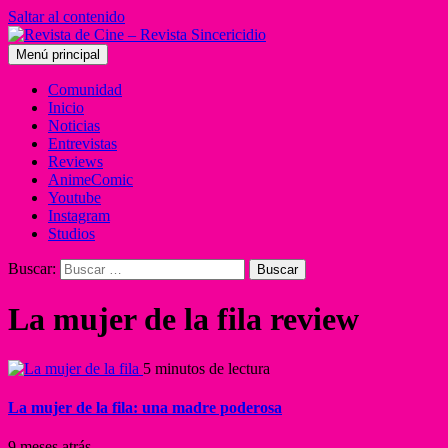
Saltar al contenido
Menú principal
Comunidad
Inicio
Noticias
Entrevistas
Reviews
AnimeComic
Youtube
Instagram
Studios
Buscar:
La mujer de la fila review
5 minutos de lectura
La mujer de la fila: una madre poderosa
9 meses atrás