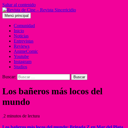
Saltar al contenido
Menú principal
Comunidad
Inicio
Noticias
Entrevistas
Reviews
AnimeComic
Youtube
Instagram
Studios
Buscar:
Los bañeros más locos del
mundo
2 minutos de lectura
Los bañeros más locos del mundo: Brigada Z en Mar del Plata